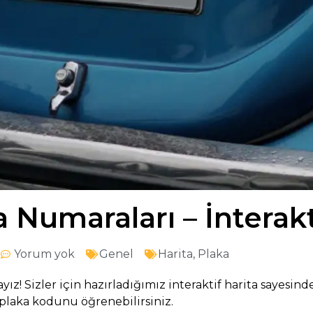
a Numaraları – İnterakt
Yorum yok
Genel
Harita
,
Plaka
ayız! Sizler için hazırladığımız interaktif harita sayesi
n plaka kodunu öğrenebilirsiniz.