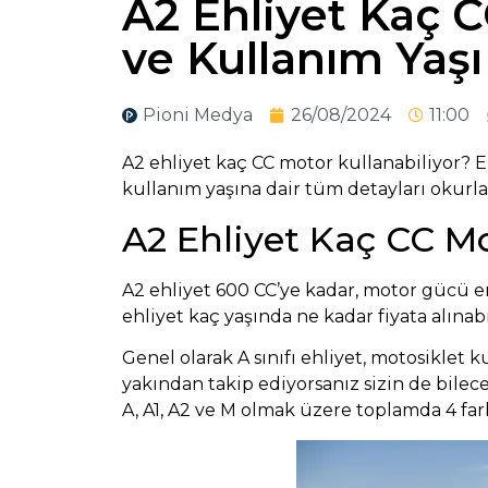
A2 Ehliyet Kaç C
ve Kullanım Yaşı
Pioni Medya
26/08/2024
11:00
A2 ehliyet kaç CC motor kullanabiliyor? E
kullanım yaşına dair tüm detayları okurlar
A2 Ehliyet Kaç CC Mo
A2 ehliyet 600 CC’ye kadar, motor gücü en 
ehliyet kaç yaşında ne kadar fiyata alınabi
Genel olarak A sınıfı ehliyet,
motosiklet
ku
yakından takip ediyorsanız sizin de bilec
A, A1, A2 ve M olmak üzere toplamda 4 fark