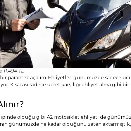
 11.494 TL.
 bir parantez açalım: Ehliyetler, günümüzde sadece ücre
iliyor. Kısacası sadece ücret karşılığı ehliyet alma gib
lınır?
et tipinde olduğu gibi A2 motosiklet ehliyeti de günümü
yatının günümüzde ne kadar olduğunu zaten aktarmıştı