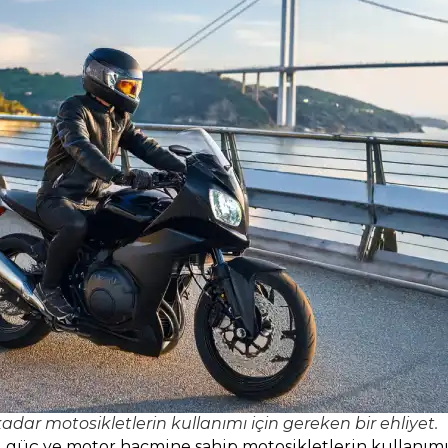
adar motosikletlerin kullanımı için gereken bir ehliyet.
rklı güç ve motor hacmine sahip motosikletlerin kullanımı