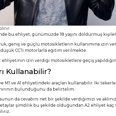
lınır.
inde bu ehliyet, günümüzde 18 yaşını doldurmuş kişiler
ük, geniş ve güçlü motosikletlerin kullanımına izin ver
 düşük CC’li motorlarla eğitim verilmekte.
 ehliyetinin izin verdiği motosikletlere geçiş yapıldığını
ı Kullanabilir?
 M1 ve A1 ehliyetindeki araçları kullanabilir. İki tekerle
sınırının bulunduğunu da belirtelim.
rusunun da cevabını net bir şekilde verdiğimizi ve aklı
aylar şimdilik bu şekilde olduğundan A2 ehliyet kaç 
iriz..