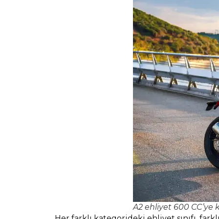
A2 ehliyet 600 CC’ye k
Her farklı kategorideki ehliyet sınıfı, fa