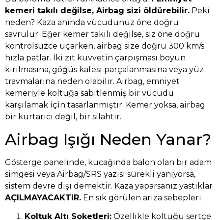
kemeri takılı değilse, Airbag sizi öldürebilir.
Peki
neden? Kaza anında vücudunuz öne doğru
savrulur. Eğer kemer takılı değilse, siz öne doğru
kontrolsüzce uçarken, airbag size doğru 300 km/s
hızla patlar. İki zıt kuvvetin çarpışması boyun
kırılmasına, göğüs kafesi parçalanmasına veya yüz
travmalarına neden olabilir. Airbag, emniyet
kemeriyle koltuğa sabitlenmiş bir vücudu
karşılamak için tasarlanmıştır. Kemer yoksa, airbag
bir kurtarıcı değil, bir silahtır.
Airbag Işığı Neden Yanar?
Gösterge panelinde, kucağında balon olan bir adam
simgesi veya Airbag/SRS yazısı sürekli yanıyorsa,
sistem devre dışı demektir. Kaza yaparsanız yastıklar
AÇILMAYACAKTIR.
En sık görülen arıza sebepleri:
Koltuk Altı Soketleri:
Özellikle koltuğu sertçe