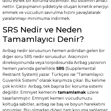
dolu esnek bir koruma sistemidir. Bu sistemin amacı
nettir. Çarpışmanın şiddetiyle oluşan kinetik enerjiyi
emmek ve vücudun savrulma hızını yavaşlatarak
yaralanmayı minimuma indirmek.
SRS Nedir ve Neden
Tamamlayıcı Denir?
Airbag nedir sorusunun hemen ardından gelen bir
diğer soru SRS nedir sorusudur. Aracınızın
direksiyonunda veya torpidosunda Airbag yazısının
hemen yanında genellikle
SRS
(Supplemental
Restraint System) yazar. Türkçesi ise “Tamamlayıcı
Güvenlik Sistemi” olarak karşımıza çıkar. Bu kelime
çok kritiktir. Airbag, tek başına bir koruma sistemi
değildir. Emniyet kemerini
tamamlamak
üzere
tasarlanmıştır. Emniyet kemeri vücudunuzu
koltuğa sabitler, airbag ise baş ve boyun hareketini
sönümler. Biri olmadan diğeri tam koruma sağlamaz.