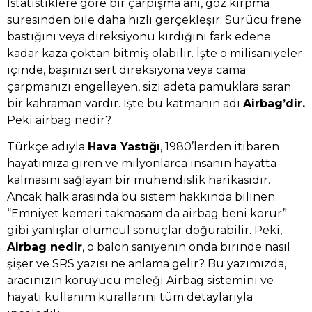
İstatistiklere göre bir çarpışma anı, göz kırpma
süresinden bile daha hızlı gerçekleşir. Sürücü frene
bastığını veya direksiyonu kırdığını fark edene
kadar kaza çoktan bitmiş olabilir. İşte o milisaniyeler
içinde, başınızı sert direksiyona veya cama
çarpmanızı engelleyen, sizi adeta pamuklara saran
bir kahraman vardır. İşte bu katmanın adı
Airbag’dir.
Peki airbag nedir?
Türkçe adıyla
Hava Yastığı
, 1980’lerden itibaren
hayatımıza giren ve milyonlarca insanın hayatta
kalmasını sağlayan bir mühendislik harikasıdır.
Ancak halk arasında bu sistem hakkında bilinen
“Emniyet kemeri takmasam da airbag beni korur”
gibi yanlışlar ölümcül sonuçlar doğurabilir. Peki,
Airbag nedir
, o balon saniyenin onda birinde nasıl
şişer ve SRS yazısı ne anlama gelir? Bu yazımızda,
aracınızın koruyucu meleği Airbag sistemini ve
hayati kullanım kurallarını tüm detaylarıyla