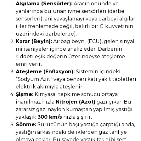
Algılama (Sensörler):
Aracın önünde ve
yanlarında bulunan ivme sensörleri (darbe
sensörleri), ani yavaşlamayı veya darbeyi algılar.
(Her frenlemede değil, belirli bir G kuvvetinin
üzerindeki darbelerde).
Karar (Beyin):
Airbag beyni (ECU), gelen sinyali
milisaniyeler içinde analiz eder. Darbenin
şiddeti eşik değerin üzerindeyse ateşleme
emri verir.
Ateşleme (Enflasyon):
Sistemin içindeki
“Sodyum Azit” veya benzeri katı yakıt tabletleri
elektrik akımıyla ateşlenir.
Şişme:
Kimyasal tepkime sonucu ortaya
inanılmaz hızla
Nitrojen (Azot)
gazı çıkar. Bu
zararsız gaz, naylon kumaştan yapılmış yastığı
yaklaşık
300 km/s
hızla şişirir.
Sönme:
Sürücünün başı yastığa çarptığı anda,
yastığın arkasındaki deliklerden gaz tahliye
olmaya başlar. Bu sayede yastık taş gibi sert