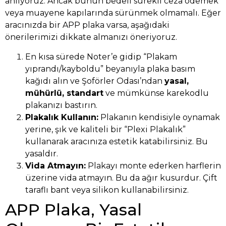
anlıyoruz. Ancak bunun bedeli sürekli ceza ödemek
veya muayene kapılarında sürünmek olmamalı. Eğer
aracınızda bir APP plaka varsa, aşağıdaki
önerilerimizi dikkate almanızı öneriyoruz.
En kısa sürede Noter’e gidip “Plakam
yıprandı/kayboldu” beyanıyla plaka basım
kağıdı alın ve Şoförler Odası’ndan
yasal,
mühürlü, standart
ve mümkünse karekodlu
plakanızı bastırın.
Plakalık Kullanın:
Plakanın kendisiyle oynamak
yerine, şık ve kaliteli bir “Plexi Plakalık”
kullanarak aracınıza estetik katabilirsiniz. Bu
yasaldır.
Vida Atmayın:
Plakayı monte ederken harflerin
üzerine vida atmayın. Bu da ağır kusurdur. Çift
taraflı bant veya silikon kullanabilirsiniz.
APP Plaka, Yasal