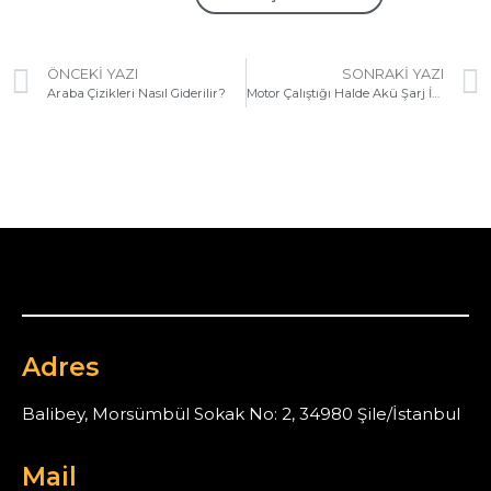
ÖNCEKI YAZI
SONRAKI YAZI
Araba Çizikleri Nasıl Giderilir?
Motor Çalıştığı Halde Akü Şarj İkaz Işığı Yanıyorsa Sebebi Nedir?
Adres
Balibey, Morsümbül Sokak No: 2, 34980 Şile/İstanbul
Mail