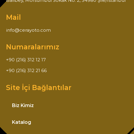
Balibey, Morsümbül Sokak No: 2, 34980 Şile/İstanbul
Mail
info@cerayoto.com
Numaralarımız
+90 (216) 312 12 17
+90 (216) 312 21 66
Site İçi Bağlantılar
Biz Kimiz
Katalog