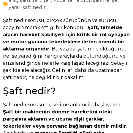
araç şaftı
,
şaft
,
şaft koparsa ne olur
,
şaft ne işe
yarar
,
şaft nedir
Şaft nedir sorusu, birçok sürücünün ve sürücü
adayının merak ettiği bir konudur.
Şaft, temelde
aracın hareket kabiliyeti için kritik bir rol oynayan
ve motor gücünü tekerleklere ileten önemli bir
aktarma organıdır.
Bu yazıda, şaftın ne olduğunu,
ne işe yaradığını, hangi araçlarda bulunduğunu ve
arızalandığında nelerle karşılaşabileceğinizi detaylı
şekilde ele alacağız. Gelin lafı daha da uzatmadan
şaft nedir, ne değildir bir bakalım.
Şaft nedir?
Şaft nedir sorusuna, kelime anlamı ile başlayalım.
Şaft bir makinenin dönme hareketini öteki
parçalara aktaran ve ucuna dişli çarklar,
tekerlekler veya pervane bağlanan demir mildir
.