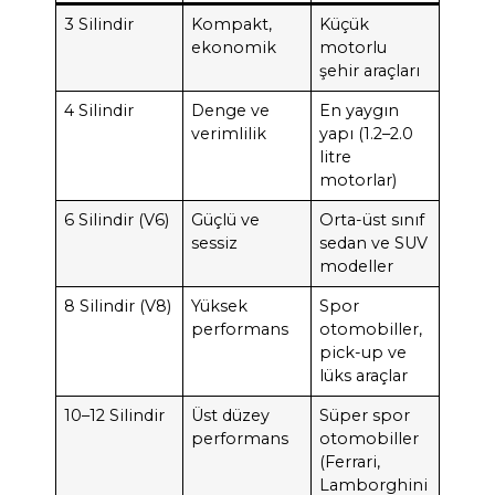
3 Silindir
Kompakt,
Küçük
ekonomik
motorlu
şehir araçları
4 Silindir
Denge ve
En yaygın
verimlilik
yapı (1.2–2.0
litre
motorlar)
6 Silindir (V6)
Güçlü ve
Orta-üst sınıf
sessiz
sedan ve SUV
modeller
8 Silindir (V8)
Yüksek
Spor
performans
otomobiller,
pick-up ve
lüks araçlar
10–12 Silindir
Üst düzey
Süper spor
performans
otomobiller
(Ferrari,
Lamborghini