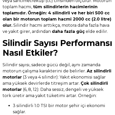
veya santimetreküp (cc) cinsinden ölçülür. Motorun
toplam hacmi,
tüm silindirlerin hacimlerinin
toplamıdır.
Örneğin: 4 silindirli ve her biri 500 cc
olan bir motorun toplam hacmi 2000 cc (2.0 litre)
olur.
Silindir hacmi arttıkça, motora daha fazla hava
ve yakıt girer, ardından
daha fazla güç
elde edilir.
Silindir Sayısı Performansı
Nasıl Etkiler?
Silindir sayısı, sadece gücü değil, aynı zamanda
motorun çalışma karakterini de belirler.
Az silindirli
motorlar
(3 veya 4 silindir): Yakıt ekonomisi sağlar
ama yüksek devirlerde titreşim artar.
Çok silindirli
motorlar
(6, 8, 12): Daha sessiz, dengeli ve yüksek
tork üretir ama yakıt tüketimi artar. Örneğin:
3 silindirli 1.0 TSI bir motor şehir içi ekonomi
sağlar.