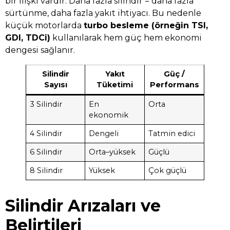
bir ilişki vardır. Daha fazla silindir = daha fazla
sürtünme, daha fazla yakıt ihtiyacı. Bu nedenle
küçük motorlarda
turbo besleme (örneğin TSI,
GDI, TDCi)
kullanılarak hem güç hem ekonomi
dengesi sağlanır.
Silindir
Yakıt
Güç /
Sayısı
Tüketimi
Performans
3 Silindir
En
Orta
ekonomik
4 Silindir
Dengeli
Tatmin edici
6 Silindir
Orta–yüksek
Güçlü
8 Silindir
Yüksek
Çok güçlü
Silindir Arızaları ve
Belirtileri