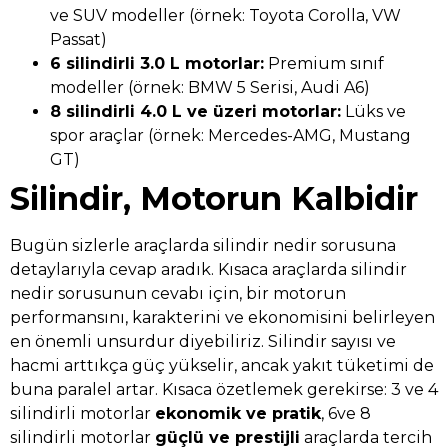
ve SUV modeller (örnek: Toyota Corolla, VW
Passat)
6 silindirli 3.0 L motorlar:
Premium sınıf
modeller (örnek: BMW 5 Serisi, Audi A6)
8 silindirli 4.0 L ve üzeri motorlar:
Lüks ve
spor araçlar (örnek: Mercedes-AMG, Mustang
GT)
Silindir, Motorun Kalbidir
Bugün sizlerle araçlarda silindir nedir sorusuna
detaylarıyla cevap aradık. Kısaca araçlarda silindir
nedir sorusunun cevabı için, bir motorun
performansını, karakterini ve ekonomisini belirleyen
en önemli unsurdur diyebiliriz. Silindir sayısı ve
hacmi arttıkça güç yükselir, ancak yakıt tüketimi de
buna paralel artar. Kısaca özetlemek gerekirse: 3 ve 4
silindirli motorlar
ekonomik ve pratik
, 6ve 8
silindirli motorlar
güçlü ve prestijli
araçlarda tercih