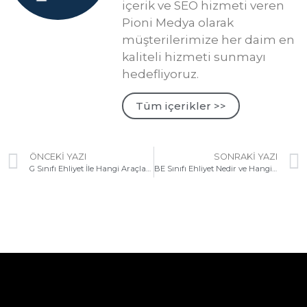
içerik ve SEO hizmeti veren
Pioni Medya olarak
müşterilerimize her daim en
kaliteli hizmeti sunmayı
hedefliyoruz.
Tüm içerikler >>
ÖNCEKI YAZI
SONRAKI YAZI
G Sınıfı Ehliyet İle Hangi Araçlar Kullanılabilir?
BE Sınıfı Ehliyet Nedir ve Hangi Araçları Kullanır?