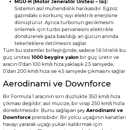
MGU-H (Motor Jeneratör Ünitesi – Isı):
Sistemin asıl mühendislik harikasıdır. Egzoz
gazındaki o korkunç ısıyı elektrik enerjisine
dönüştürür. Ayrıca turbonun gecikmesini
önlemek için turbo pervanesini elektrikle
döndürerek gaza basıldığı an gücün anında
tekerleklere iletilmesini sağlar.
Tüm bu sistemler birleştiğinde, sadece 1.6 litrelik bu
güç ünitesi
1000 beygire yakın
bir güç üretir ve
aracın 0’dan 100 km/s hıza yaklaşık 2.5 saniyede,
0’dan 200 km/s hıza ise 4.5 saniyede çıkmasını sağlar.
Aerodinami ve Downforce
Bir Formula 1 aracının sırrı düzlükte 350 km/s hıza
çıkması değildir; asıl mucize, bir virajı 250 km/s hızla
dönebilmesidir. Bunu sağlayan şey
Aerodinami ve
Downforce
prensibidir. Bir yolcu uçağının kanatları
havayı yararak uçağı yukarı kaldırmak için