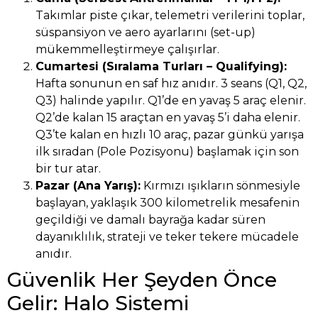
Takımlar piste çıkar, telemetri verilerini toplar,
süspansiyon ve aero ayarlarını (set-up)
mükemmelleştirmeye çalışırlar.
Cumartesi (Sıralama Turları – Qualifying):
Hafta sonunun en saf hız anıdır. 3 seans (Q1, Q2,
Q3) halinde yapılır. Q1’de en yavaş 5 araç elenir.
Q2’de kalan 15 araçtan en yavaş 5’i daha elenir.
Q3’te kalan en hızlı 10 araç, pazar günkü yarışa
ilk sıradan (Pole Pozisyonu) başlamak için son
bir tur atar.
Pazar (Ana Yarış):
Kırmızı ışıkların sönmesiyle
başlayan, yaklaşık 300 kilometrelik mesafenin
geçildiği ve damalı bayrağa kadar süren
dayanıklılık, strateji ve teker tekere mücadele
anıdır.
Güvenlik Her Şeyden Önce
Gelir: Halo Sistemi