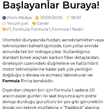
Başlayanlar Buraya!
Pioni Medya
30/05/2026
18:00
Yorum yok
Genel
F1
,
Formula
,
Formula 1
,
Formula 1 Nedir
Otomobil dünyasında hızdan, aerodinamikten veya
teknolojiden bahsettiğimizde, tüm yollar eninde
sonunda tek bir noktaya çıkar. Kullandığınız
standart binek araçtaki karbon fiber detaylardan,
direksiyon üzerindeki düğmelere ve hatta hibrit
motor teknolojilerine kadar pek çok yeniliğin
doğduğu o devasa ve acımasız laboratuvar ise
Formula 1
‘in ta kendisidir.
Dışarıdan izleyen biri için Formula 1, sadece 20
aracın pazar günleri iki saat boyunca aynı pistte
dönüp durduğu gürültülü bir şov gibi görünebilir.
Ancak işin teknik mutfağına, o “Paddock” alanına