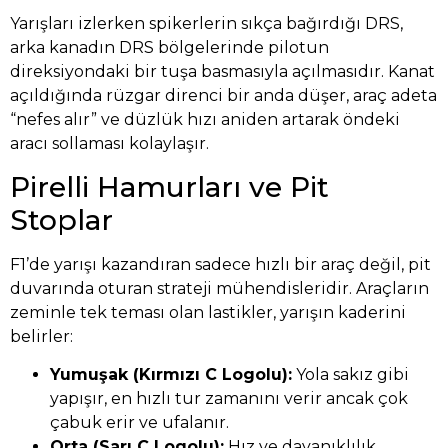
Yarışları izlerken spikerlerin sıkça bağırdığı DRS,
arka kanadın DRS bölgelerinde pilotun
direksiyondaki bir tuşa basmasıyla açılmasıdır. Kanat
açıldığında rüzgar direnci bir anda düşer, araç adeta
“nefes alır” ve düzlük hızı aniden artarak öndeki
aracı sollaması kolaylaşır.
Pirelli Hamurları ve Pit
Stoplar
F1’de yarışı kazandıran sadece hızlı bir araç değil, pit
duvarında oturan strateji mühendisleridir. Araçların
zeminle tek teması olan lastikler, yarışın kaderini
belirler:
Yumuşak (Kırmızı C Logolu):
Yola sakız gibi
yapışır, en hızlı tur zamanını verir ancak çok
çabuk erir ve ufalanır.
Orta (Sarı C Logolu):
Hız ve dayanıklılık