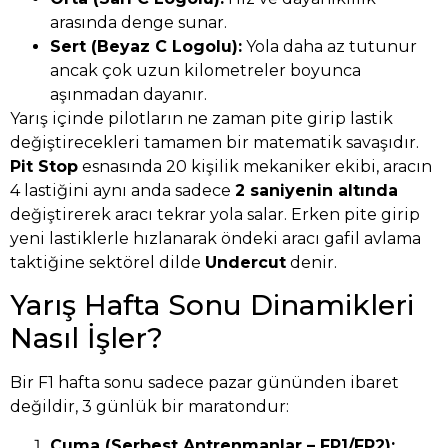
arasında denge sunar.
Sert (Beyaz C Logolu):
Yola daha az tutunur
ancak çok uzun kilometreler boyunca
aşınmadan dayanır.
Yarış içinde pilotların ne zaman pite girip lastik
değiştirecekleri tamamen bir matematik savaşıdır.
Pit Stop
esnasında 20 kişilik mekaniker ekibi, aracın
4 lastiğini aynı anda sadece
2 saniyenin altında
değiştirerek aracı tekrar yola salar. Erken pite girip
yeni lastiklerle hızlanarak öndeki aracı gafil avlama
taktiğine sektörel dilde
Undercut
denir.
Yarış Hafta Sonu Dinamikleri
Nasıl İşler?
Bir F1 hafta sonu sadece pazar gününden ibaret
değildir, 3 günlük bir maratondur:
Cuma (Serbest Antrenmanlar – FP1/FP2):