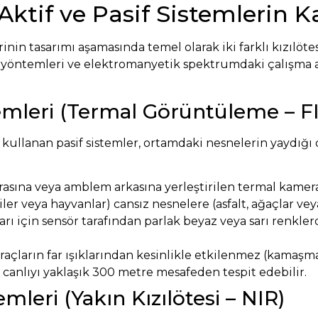
Aktif ve Pasif Sistemlerin K
inin tasarımı aşamasında temel olarak iki farklı kızılöt
a yöntemleri ve elektromanyetik spektrumdaki çalışma ar
temleri (Termal Görüntüleme – F
i kullanan pasif sistemler, ortamdaki nesnelerin yaydığı 
rasına veya amblem arkasına yerleştirilen termal kamera
etliler veya hayvanlar) cansız nesnelere (asfalt, ağaçlar ve
arı için sensör tarafından parlak beyaz veya sarı renkler
raçların far ışıklarından kesinlikle etkilenmez (kamaşma
 canlıyı yaklaşık 300 metre mesafeden tespit edebilir.
mleri (Yakın Kızılötesi – NIR)