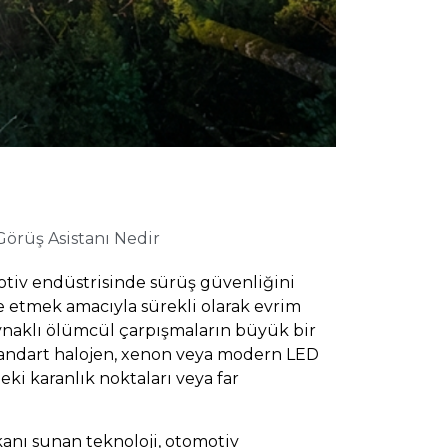
örüş Asistanı Nedir
otiv endüstrisinde sürüş güvenliğini
e etmek amacıyla sürekli olarak evrim
kaynaklı ölümcül çarpışmaların büyük bir
andart halojen, xenon veya modern LED
eki karanlık noktaları veya far
kanı sunan teknoloji, otomotiv