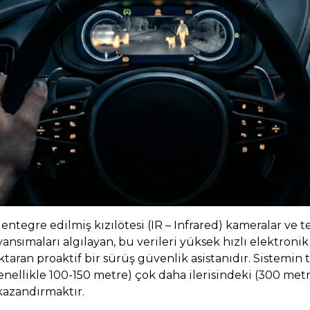
tegre edilmiş kızılötesi (IR – Infrared) kameralar ve ter
 yansımaları algılayan, bu verileri yüksek hızlı elektroni
aran proaktif bir sürüş güvenlik asistanıdır. Sistemin t
llikle 100-150 metre) çok daha ilerisindeki (300 metre
kazandırmaktır.