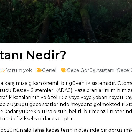
tanı Nedir?
Yorum yok
Genel
Gece Görüş Asistanı
,
Gece G
 karşımıza çıkan önemli bir güvenlik sistemidir. Otom
ürücü Destek Sistemleri (ADAS), kaza oranlarını minimiz
, trafik kazalarının ve özellikle yaya veya yaban hayatı 
nda düştüğü gece saatlerinde meydana gelmektedir. St
ne kadar yüksek olursa olsun, belirli bir menzilin ötesind
ada fiziksel sınırlara sahiptir.
an gözünün algılama kapasitesinin ötesinde bir görüş im