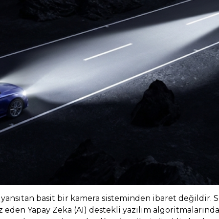
 yansıtan basit bir kamera sisteminden ibaret değildir. 
iz eden Yapay Zeka (AI) destekli yazılım algoritmaların