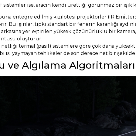
if sistemler ise, aracın kendi ürettiği görünmez bir ışık
una entegre edilmiş kızılötesi projektörler (IR Emitters
ir. Bu ışınlar, tıpkı standart bir fenerin karanlığı aydı
ın arkasına yerleştirilen yüksek çözünürlüklü bir kamera
rüntüsü oluşturur.
liği termal (pasif) sistemlere göre çok daha yüksektir. 
i ısı yaymayan tehlikeler de son derece net bir şekilde t
u ve Algılama Algoritmaları