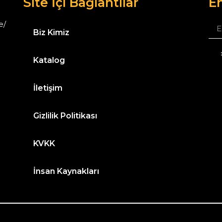
Site İçi Bağlantılar
Em
e/
Biz Kimiz
Katalog
İletişim
Gizlilik Politikası
KVKK
İnsan Kaynakları