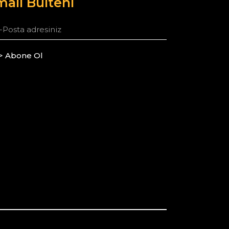
ail Bülteni
> Abone Ol