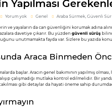
in Yapılması Gerekenl
Yorum yok
Genel
Araba Sürmek
,
Güvenli Sür
lerin ve yayaların da can güvenliğini korumak adına al
azalara davetiye çıkarır. Bu yüzden
güvenli sürüş
bilin
duğunu unutmamakta fayda var. Sizlere bu yazıda konuya
unda Araca Binmeden Öncek
larda başlar. Aracın genel bakımının yapılmış olması, 
ışıp çalışmadığı mutlaka kontrol edilmelidir. Bir yand
takılması gibi detaylar da hayati öneme sahip durumdadı
Ayırmayın