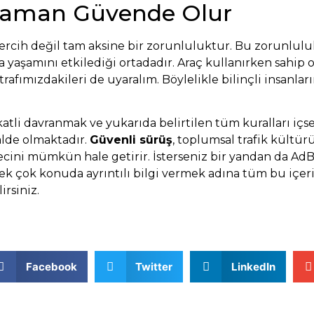
 Zaman Güvende Olur
ercih değil tam aksine bir zorunluluktur. Bu zorunluluk 
 yaşamını etkilediği ortadadır. Araç kullanırken sahip o
etrafımızdakileri de uyaralım. Böylelikle bilinçli insanla
atli davranmak ve yukarıda belirtilen tüm kuralları içse
halde olmaktadır.
Güvenli sürüş
, toplumsal trafik kültü
ecini mümkün hale getirir. İsterseniz bir yandan da
AdB
 pek çok konuda ayrıntılı bilgi vermek adına tüm bu içeri
irsiniz.
Facebook
Twitter
LinkedIn