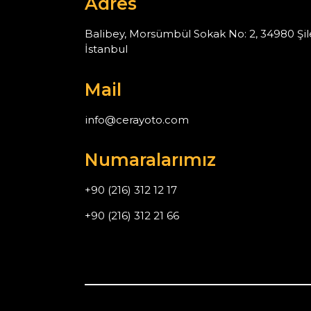
Adres
Balibey, Morsümbül Sokak No: 2, 34980 Şil
İstanbul
Mail
info@cerayoto.com
Numaralarımız
+90 (216) 312 12 17
+90 (216) 312 21 66