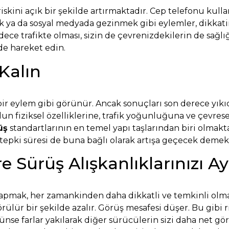
skini açık bir şekilde artırmaktadır. Cep telefonu kulla
ya da sosyal medyada gezinmek gibi eylemler, dikkatin
e trafikte olması, sizin de çevrenizdekilerin de sağlığı
de hareket edin.
 Kalın
 eylem gibi görünür. Ancak sonuçları son derece yıkıcı 
yolun fiziksel özelliklerine, trafik yoğunluğuna ve çevres
üş
standartlarının en temel yapı taşlarından biri olmakta
n tepki süresi de buna bağlı olarak artışa geçecek demekt
 Sürüş Alışkanlıklarınızı Ay
ş yapmak, her zamankinden daha dikkatli ve temkinli olma
rülür bir şekilde azalır. Görüş mesafesi düşer. Bu gibi r
ünse farlar yakılarak diğer sürücülerin sizi daha net gö