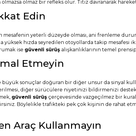
olmazsa olmaz bir refleks olur. Titiz davranarak hareket
kkat Edin
an mesafenin yeterli düzeyde olması, ani frenleme dur
 da yüksek hızda seyredilen otoyollarda takip mesafesi i
orumak ise
güvenli sürüş
alışkanlıklarının temel prensip
İhmal Etmeyin
 büyük sonuçlar doğuran bir diğer unsur da sinyal kul
rilmesi, diğer sürücülere niyetinizi bildirmenizi destek
rmek,
güvenli sürüş
çerçevesinde vazgeçilmez bir kuraldı
rsiniz. Böylelikle trafikteki pek çok kişinin de rahat e
en Araç Kullanmayın