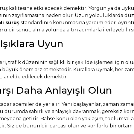
üş kalitesine etki edecek demektir. Yorgun ya da uykus
ının zayıflamasına neden olur. Uzun yolculuklarda düzen
li sürüş
standardının korunmasına yardım eder. Ayrıntı
ğru bir sonuç alma yolunda altın adımlarla ilerleyebilirsi
 Işıklara Uyun
gileri, trafik düzeninin sağlıklı bir şekilde işlemesi için 
 büyük önem arz etmektedir. Kurallara uymak, her za
uçlar elde edilecek demektir.
rşı Daha Anlayışlı Olun
dar acemiler de yer alır. Yeni başlayanlar, zaman zaman
 Bu durumda sabırlı ve anlayışlı davranmak, gereksiz ko
 meydana getirir. Bahse konu olan yaklaşım, toplumsal
. Siz de bunun bir parçası olun ve konforlu bir ortam 