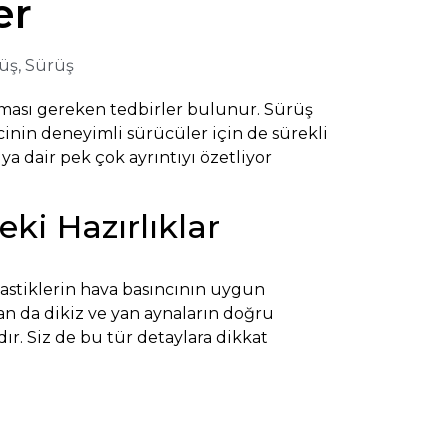
er
üş
,
Sürüş
ınması gereken tedbirler bulunur. Sürüş
cinin deneyimli sürücüler için de sürekli
 dair pek çok ayrıntıyı özetliyor
i Hazırlıklar
lastiklerin hava basıncının uygun
an da dikiz ve yan aynaların doğru
r. Siz de bu tür detaylara dikkat