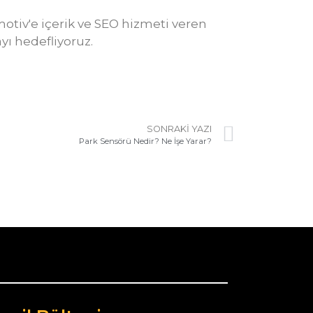
omotiv'e içerik ve SEO hizmeti veren
yı hedefliyoruz.
SONRAKI YAZI
Park Sensörü Nedir? Ne İşe Yarar?