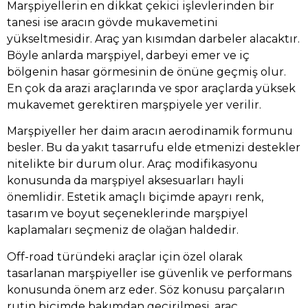
Marşpiyellerin en dikkat çekici işlevlerinden bir
tanesi ise aracın gövde mukavemetini
yükseltmesidir. Araç yan kısımdan darbeler alacaktır.
Böyle anlarda marşpiyel, darbeyi emer ve iç
bölgenin hasar görmesinin de önüne geçmiş olur.
En çok da arazi araçlarında ve spor araçlarda yüksek
mukavemet gerektiren marşpiyele yer verilir.
Marşpiyeller her daim aracın aerodinamik formunu
besler. Bu da yakıt tasarrufu elde etmenizi destekler
nitelikte bir durum olur. Araç modifikasyonu
konusunda da marşpiyel aksesuarları hayli
önemlidir. Estetik amaçlı biçimde apayrı renk,
tasarım ve boyut seçeneklerinde marşpiyel
kaplamaları seçmeniz de olağan haldedir.
Off-road türündeki araçlar için özel olarak
tasarlanan marşpiyeller ise güvenlik ve performans
konusunda önem arz eder. Söz konusu parçaların
rutin biçimde bakımdan geçirilmesi, araç