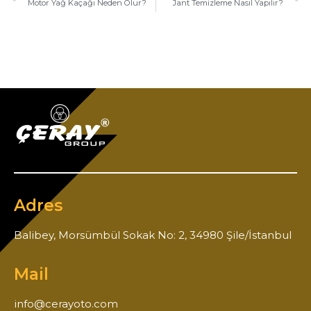
Motor Yağ Kaçağı Neden Olur?
Jant Temizleme Nasıl Yapılır?
Adres
Balibey, Morsümbül Sokak No: 2, 34980 Şile/İstanbul
Mail
info@cerayoto.com