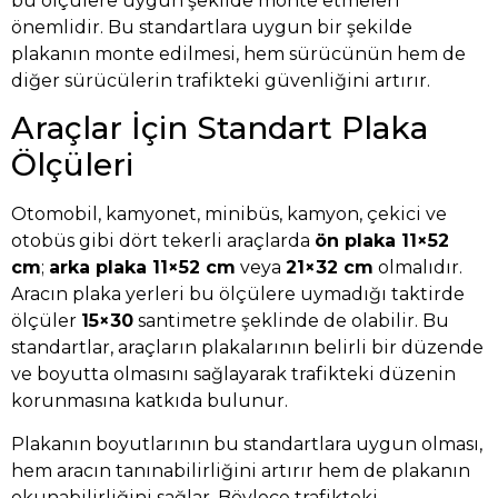
bu ölçülere uygun şekilde monte etmeleri
önemlidir. Bu standartlara uygun bir şekilde
plakanın monte edilmesi, hem sürücünün hem de
diğer sürücülerin trafikteki güvenliğini artırır.
Araçlar İçin Standart Plaka
Ölçüleri
Otomobil, kamyonet, minibüs, kamyon, çekici ve
otobüs gibi dört tekerli araçlarda
ön plaka 11×52
cm
;
arka plaka 11×52 cm
veya
21×32 cm
olmalıdır.
Aracın plaka yerleri bu ölçülere uymadığı taktirde
ölçüler
15×30
santimetre şeklinde de olabilir. Bu
standartlar, araçların plakalarının belirli bir düzende
ve boyutta olmasını sağlayarak trafikteki düzenin
korunmasına katkıda bulunur.
Plakanın boyutlarının bu standartlara uygun olması,
hem aracın tanınabilirliğini artırır hem de plakanın
okunabilirliğini sağlar. Böylece trafikteki