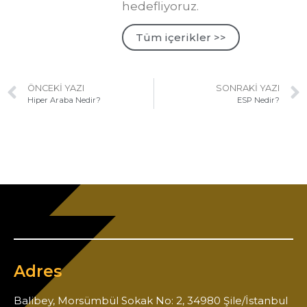
hedefliyoruz.
Tüm içerikler >>
ÖNCEKI YAZI
SONRAKI YAZI
Hiper Araba Nedir?
ESP Nedir?
Adres
Balibey, Morsümbül Sokak No: 2, 34980 Şile/İstanbul