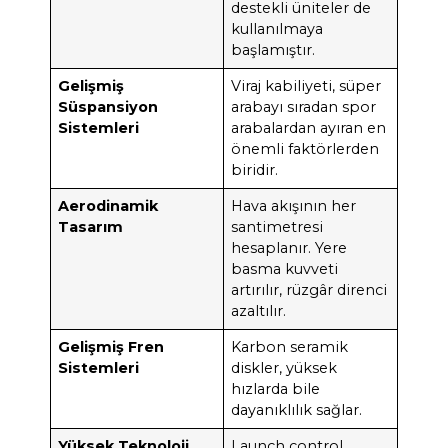
destekli üniteler de
kullanılmaya
başlamıştır.
Gelişmiş
Viraj kabiliyeti, süper
Süspansiyon
arabayı sıradan spor
Sistemleri
arabalardan ayıran en
önemli faktörlerden
biridir.
Aerodinamik
Hava akışının her
Tasarım
santimetresi
hesaplanır. Yere
basma kuvveti
artırılır, rüzgâr direnci
azaltılır.
Gelişmiş Fren
Karbon seramik
Sistemleri
diskler, yüksek
hızlarda bile
dayanıklılık sağlar.
Yüksek Teknoloji
Launch control,