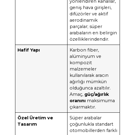
yönlendiren kanallar,
geniş hava girişleri,
difüzörler ve aktif
aerodinamik
parçalar; süper
arabaların en belirgin
özelliklerindendir.
Hafif Yapı
Karbon fiber,
alüminyum ve
kompozit
malzemeler
kullanılarak aracın
ağırlığı mümkün
olduğunca azaltılır.
Amaç,
güç/ağırlık
oranını
maksimuma
çıkarmaktır.
Özel Üretim ve
Süper arabalar
Tasarım
çoğunlukla standart
otomobillerden farklı