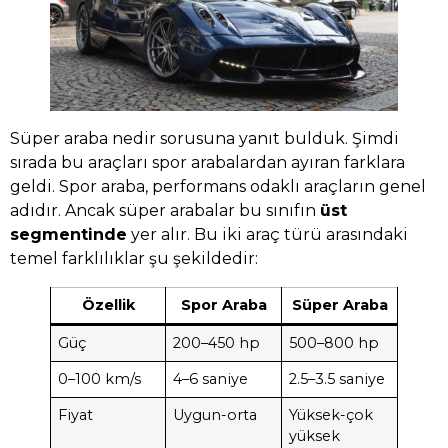
Süper araba nedir sorusuna yanıt bulduk. Şimdi
sırada bu araçları spor arabalardan ayıran farklara
geldi. Spor araba, performans odaklı araçların genel
adıdır. Ancak süper arabalar bu sınıfın
üst
segmentinde
yer alır. Bu iki araç türü arasındaki
temel farklılıklar şu şekildedir:
Özellik
Spor Araba
Süper Araba
Güç
200–450 hp
500–800 hp
0–100 km/s
4–6 saniye
2.5–3.5 saniye
Fiyat
Uygun-orta
Yüksek-çok
yüksek