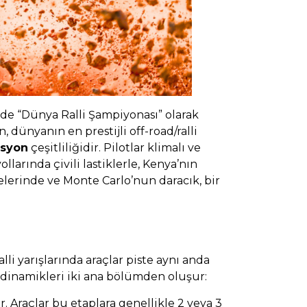
de “Dünya Ralli Şampiyonası” olarak
 dünyanın en prestijli off-road/ralli
asyon
çeşitliliğidir. Pilotlar klimalı ve
llarında çivili lastiklerle, Kenya’nın
elerinde ve Monte Carlo’nun daracık, bir
li yarışlarında araçlar piste aynı anda
l dinamikleri iki ana bölümden oluşur:
. Araçlar bu etaplara genellikle 2 veya 3