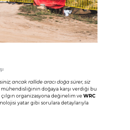
şı
rsiniz; ancak rallide aracı doğa sürer, siz
v mühendisliğinin doğaya karşı verdiği bu
 bu çılgın organizasyona değinelim ve
WRC
olojisi yatar gibi sorulara detaylarıyla