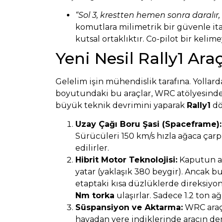
“Sol 3, krestten hemen sonra daralır,
komutlara milimetrik bir güvenle ita
kutsal ortaklıktır. Co-pilot bir keli
Yeni Nesil Rally1 Araç
Gelelim işin mühendislik tarafına. Yolla
boyutundaki bu araçlar, WRC atölyesinden 
büyük teknik devrimini yaparak
Rally1
dö
Uzay Çağı Boru Şasi (Spaceframe):
Sürücüleri 150 km/s hızla ağaca çarp
edilirler.
Hibrit Motor Teknolojisi:
Kaputun alt
yatar (yaklaşık 380 beygir). Ancak bu
etaptaki kısa düzlüklerde direksiyond
Nm torka
ulaşırlar. Sadece 1.2 ton a
Süspansiyon ve Aktarma:
WRC araçl
havadan yere indiklerinde aracın de