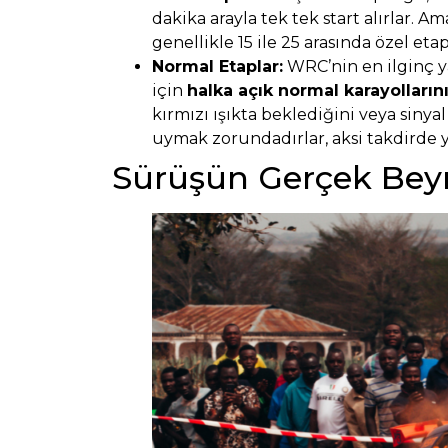
dakika arayla tek tek start alırlar. A
genellikle 15 ile 25 arasında özel et
Normal Etaplar:
WRC’nin en ilginç ya
için
halka açık normal karayolların
kırmızı ışıkta beklediğini veya sinya
uymak zorundadırlar, aksi takdirde ye
Sürüşün Gerçek Beyn