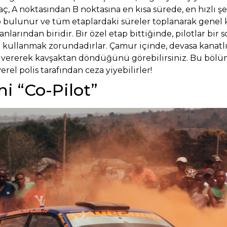
maç, A noktasından B noktasına en kısa sürede, en hızlı ş
ap bulunur ve tüm etaplardaki süreler toplanarak genel k
nlarından biridir. Bir özel etap bittiğinde, pilotlar bir
ı
kullanmak zorundadırlar. Çamur içinde, devasa kanatlı bi
l vererek kavşaktan döndüğünü görebilirsiniz. Bu bölümle
rel polis tarafından ceza yiyebilirler!
i “Co-Pilot”