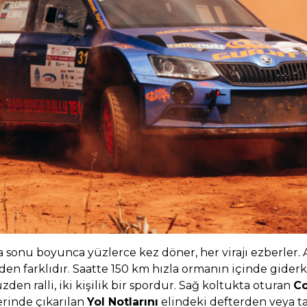
afta sonu boyunca yüzlerce kez döner, her virajı ezberle
den farklıdır. Saatte 150 km hızla ormanın içinde giderk
den ralli, iki kişilik bir spordur. Sağ koltukta oturan
Co
erinde çıkarılan
Yol Notlarını
elindeki defterden veya ta