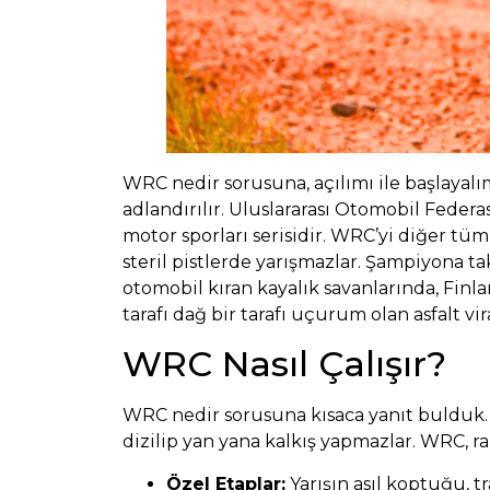
WRC nedir sorusuna, açılımı ile başlayalı
adlandırılır. Uluslararası Otomobil Federa
motor sporları serisidir. WRC’yi diğer tü
steril pistlerde yarışmazlar. Şampiyona tak
otomobil kıran kayalık savanlarında, Finl
tarafı dağ bir tarafı uçurum olan asfalt v
WRC Nasıl Çalışır?
WRC nedir sorusuna kısaca yanıt bulduk. Ge
dizilip yan yana kalkış yapmazlar. WRC, r
Özel Etaplar:
Yarışın asıl koptuğu, t