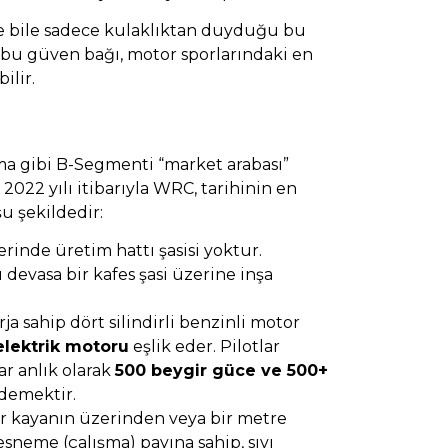
 bile sadece kulaklıktan duyduğu bu
i bu güven bağı, motor sporlarındaki en
ilir.
ma gibi B-Segmenti “market arabası”
022 yılı itibarıyla WRC, tarihinin en
u şekildedir:
rinde üretim hattı şasisi yoktur.
devasa bir kafes şasi üzerine inşa
ja sahip dört silindirli benzinli motor
 elektrik motoru
eşlik eder. Pilotlar
ar anlık olarak
500 beygir güce ve 500+
 demektir.
ir kayanın üzerinden veya bir metre
sneme (çalışma) payına sahip, sıvı