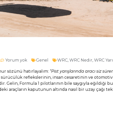
Yorum yok
Genel
WRC
,
WRC Nedir
,
WRC Yarı
şhur sözünü hatırlayalım:
“Pist yarışlarında aracı siz süre
 sürücülük reflekslerinin, insan cesaretinin ve otomoti
‘dir. Gelin, Formula 1 pilotlarının bile saygıyla eğildiği
indeki araçların kaputunun altında nasıl bir uzay çağı tekn