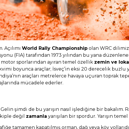
m. Açılımı
World Rally Championship
olan WRC dilimiz
syonu (FIA) tarafından 1973 yılından bu yana düzenlenen,
m motor sporlarından ayıran temel özellik
zemin ve lok
vimi boyunca araçlar; İsveç’in eksi 20 derecelik buzlu yo
andiya’nın araçları metrelerce havaya uçuran toprak tep
irajlarında mücadele ederler.
lin şimdi de bu yarışın nasıl işlediğine bir bakalım. Ral
akiple değil
zamanla
yarışılan bir spordur. Yarışın teme
rafiğe tamamen kapatılmış orman, dağ veya köy yollarıdır