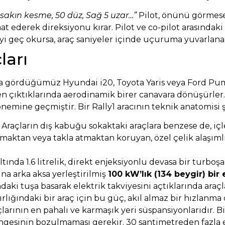
 sakın kesme, 50 düz, Sağ 5 uzar…”
Pilot, önünü görmese
at ederek direksiyonu kırar. Pilot ve co-pilot arasındak
meyi geç okursa, araç saniyeler içinde uçuruma yuvarlanab
ları
rda gördüğümüz Hyundai i20, Toyota Yaris veya Ford Pu
çıktıklarında aerodinamik birer canavara dönüşürler. 2
nemine geçmiştir. Bir Rally1 aracının teknik anatomisi ş
Araçların dış kabuğu sokaktaki araçlara benzese de, içle
maktan veya takla atmaktan koruyan, özel çelik alaşımlı 
ında 1.6 litrelik, direkt enjeksiyonlu devasa bir turboşar
na arka aksa yerleştirilmiş
100 kW’lık (134 beygir) bir
aki tuşa basarak elektrik takviyesini açtıklarında araçl
ğırlığındaki bir araç için bu güç, akıl almaz bir hızlanma
arının en pahalı ve karmaşık yeri süspansiyonlarıdır. B
ngesinin bozulmaması gerekir. 30 santimetreden fazla e