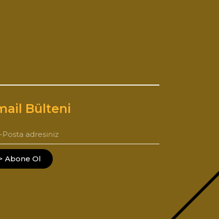
ail Bülteni
> Abone Ol