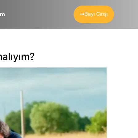
Bayi Girişi
şim
alıyım?