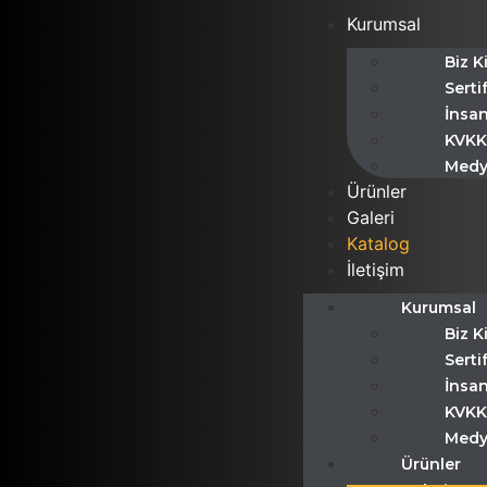
Kurumsal
Biz K
Serti
İnsan
KVKK
Medy
Ürünler
Galeri
Katalog
İletişim
Kurumsal
Biz K
Serti
İnsan
KVKK
Medy
Ürünler