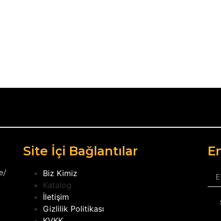
Site İçi Bağlantılar
Em
e/
Biz Kimiz
Katalog
İletişim
Gizlilik Politikası
KVKK