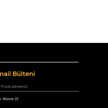
ail Bülteni
> Abone Ol