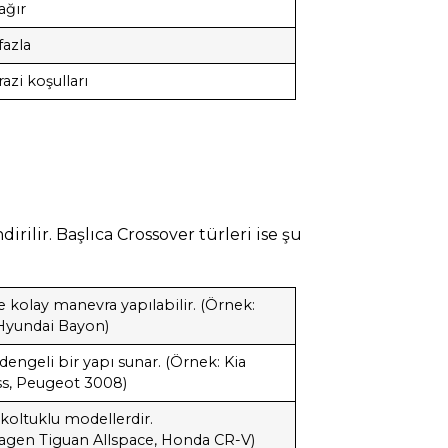
ağır
fazla
razi koşulları
irilir. Başlıca Crossover türleri ise şu
e kolay manevra yapılabilir. (Örnek:
 Hyundai Bayon)
engeli bir yapı sunar. (Örnek: Kia
ss, Peugeot 3008)
koltuklu modellerdir.
swagen Tiguan Allspace, Honda CR-V)