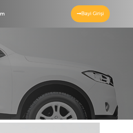
Bayi Girişi
şim