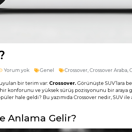
?
Yorum yok
Genel
Crossover
,
Crossover Araba
,
C
uyulan bir terim var:
Crossover.
Görünüşte SUV’lara ben
ehir konforunu ve yüksek sürüş pozisyonunu bir araya g
üler hale geldi? Bu yazımıda Crossover nedir, SUV ile ar
Ne Anlama Gelir?