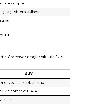
ilere sahiptir.
ekişli sistem kullanır.
 sunar.
tirir.
dır. Crossover araçlar sıklıkla SUV
SUV
net veya arazi platformu
lukla dört çeker (4×4)
yüksek