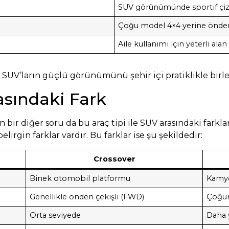
SUV görünümünde sportif çizg
Çoğu model 4×4 yerine önden ç
Aile kullanımı için yeterli alan
, SUV’ların güçlü görünümünü şehir içi pratiklikle birleş
asındaki Fark
bir diğer soru da bu araç tipi ile SUV arasındaki farklar
belirgin farklar vardır. Bu farklar ise şu şekildedir:
Crossover
Binek otomobil platformu
Kamyo
Genellikle önden çekişli (FWD)
Çoğun
Orta seviyede
Daha 