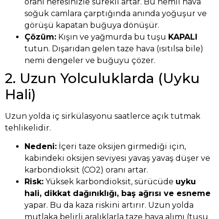
oranı nefesinizle sürekli artar. Bu nemli hava
soğuk camlara çarptığında anında yoğuşur ve
görüşü kapatan buğuya dönüşür.
Çözüm:
Kışın ve yağmurda bu tuşu
KAPALI
tutun. Dışarıdan gelen taze hava (ısıtılsa bile)
nemi dengeler ve buğuyu çözer.
2. Uzun Yolculuklarda (Uyku
Hali)
Uzun yolda iç sirkülasyonu saatlerce açık tutmak
tehlikelidir.
Nedeni:
İçeri taze oksijen girmediği için,
kabindeki oksijen seviyesi yavaş yavaş düşer ve
karbondioksit (CO2) oranı artar.
Risk:
Yüksek karbondioksit, sürücüde
uyku
hali, dikkat dağınıklığı, baş ağrısı ve esneme
yapar. Bu da kaza riskini artırır. Uzun yolda
mutlaka belirli aralıklarla taze hava alımı (tuşu