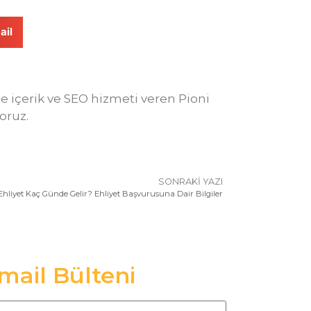
ail
v'e içerik ve SEO hizmeti veren Pioni
oruz.
SONRAKI YAZI
Ehliyet Kaç Günde Gelir? Ehliyet Başvurusuna Dair Bilgiler
mail Bülteni