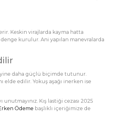
erir. Keskin virajlarda kayma hatta
ir denge kurulur. Ani yapılan manevralarda
lir
üzeyine daha güçlü biçimde tutunur.
 elde edilir. Yokuş aşağı inerken ise
ı unutmayınız. Kış lastiği cezası 2025
e Erken Ödeme
başlıklı içeriğimize de