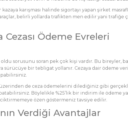
bir kazaya karışması halinde sigortayı yapan şirket masra
 araçlar, belirli yollarda trafikten men edilir yani tr
 Cezası Ödeme Evreleri
r oldu sorusunu soran pek çok kişi vardır. Bu bireyler, 
sürücüye bir tebligat yollanır. Cezaya dair ödeme veril
pabilirsiniz.
 üzerinden de ceza ödemelerini dilediğiniz gibi gerçekle
bilirsiniz. Böylelikle %25’lik bir indirim ile ödeme ya
ciktirmemeye özen göstermeniz tavsiye edilir.
nın Verdiği Avantajlar