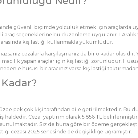
orunluluğu Nedir?
iminde güvenli biçimde yolculuk etmek için araçlarda 
lirli araç seçeneklerine bu düzenleme uygulanır. 1 Aralık 
r arasında kış lastiği kullanmakla yükümlüdür.
zsanız cezalarla karşılaşmanız da bir o kadar olasıdır. Y
ımacılık yapan araçlar için kış lastiği zorunludur. Hususi
denle hususi bir aracınız varsa kış lastiği taktırmadan 
e Kadar?
müzde pek çok kişi tarafından dile getirilmektedir. Bu
 haldedir. Cezai yaptırım olarak 5.856 TL belirlenmiştir.
 sunulmaktadır. Siz de buna göre bir ödeme gerçekleşt
tiği cezası 2025 senesinde de değişikliğe uğramıştır.