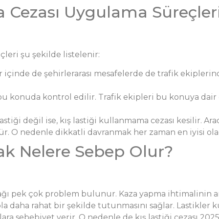
 Cezası Uygulama Süreçler
eri şu şekilde listelenir:
ir içinde de şehirlerarası mesafelerde de trafik ekiplerinc
e bu konuda kontrol edilir. Trafik ekipleri bu konuya dair
astiği değil ise, kış lastiği kullanmama cezası kesilir. 
. O nedenle dikkatli davranmak her zaman en iyisi olac
ak Nelere Sebep Olur?
acağı pek çok problem bulunur. Kaza yapma ihtimalinin 
 yola daha rahat bir şekilde tutunmasını sağlar. Lastikle
ra sebebiyet verir. O nedenle de kış lastiği cezası 2025