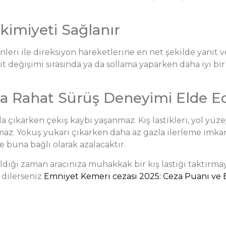
kimiyeti Sağlanır
şenleri ile direksiyon hareketlerine en net şekilde yanıt v
rit değişimi sırasında ya da sollama yaparken daha iyi b
a Rahat Sürüş Deneyimi Elde Edi
 da çıkarken çekiş kaybı yaşanmaz. Kış lastikleri, yol y
maz. Yokuş yukarı çıkarken daha az gazla ilerleme imkanı
e buna bağlı olarak azalacaktır.
ldiği zaman aracınıza muhakkak bir kış lastiği taktırmay
 dilerseniz
Emniyet Kemeri cezası 2025: Ceza Puanı v