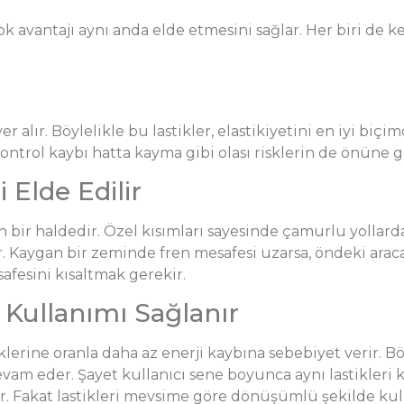
ok avantajı aynı anda elde etmesini sağlar. Her biri de k
r alır. Böylelikle bu lastikler, elastikiyetini en iyi biç
ntrol kaybı hatta kayma gibi olası risklerin de önüne g
 Elde Edilir
rin bir haldedir. Özel kısımları sayesinde çamurlu yollar
r. Kaygan bir zeminde fren mesafesi uzarsa, öndeki araca
safesini kısaltmak gerekir.
 Kullanımı Sağlanır
stiklerine oranla daha az enerji kaybına sebebiyet verir. 
vam eder. Şayet kullanıcı sene boyunca aynı lastikleri
. Fakat lastikleri mevsime göre dönüşümlü şekilde kull