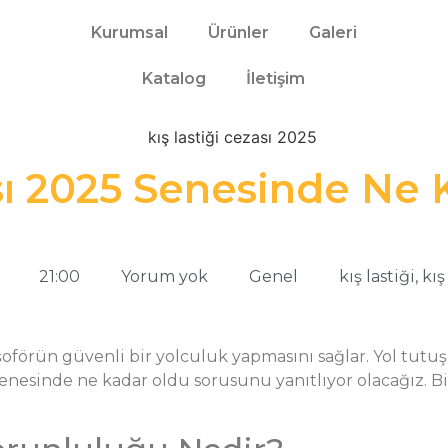
Kurumsal
Ürünler
Galeri
Katalog
İletişim
ası 2025 Senesinde Ne
21:00
Yorum yok
Genel
kış lastiği
,
kış
e şoförün güvenli bir yolculuk yapmasını sağlar. Yol tu
25 senesinde ne kadar oldu sorusunu yanıtlıyor olacağız. 