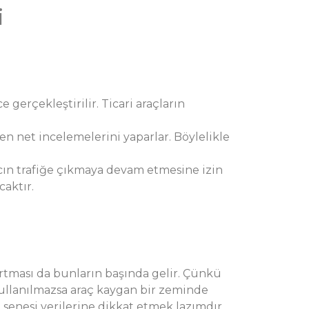
i
e gerçekleştirilir. Ticari araçların
 en net incelemelerini yaparlar. Böylelikle
Aracın trafiğe çıkmaya devam etmesine izin
aktır.
artması da bunların başında gelir. Çünkü
r kullanılmazsa araç kaygan bir zeminde
 senesi verilerine dikkat etmek lazımdır.