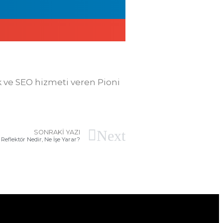
ik ve SEO hizmeti veren Pioni
Next
SONRAKI YAZI
Reflektör Nedir, Ne İşe Yarar?