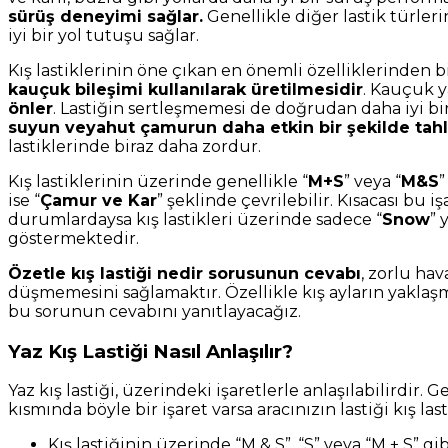
sürüş deneyimi sağlar.
Genellikle diğer lastik türler
iyi bir yol tutuşu sağlar.
Kış lastiklerinin öne çıkan en önemli özelliklerinden
kauçuk bileşimi kullanılarak üretilmesidir
. Kauçuk y
önler
. Lastiğin sertleşmemesi de doğrudan daha iyi bir
suyun veyahut çamurun daha etkin bir şekilde tahl
lastiklerinde biraz daha zordur.
Kış lastiklerinin üzerinde genellikle “
M+S
” veya “
M&S
”
ise “
Çamur ve Kar
” şeklinde çevrilebilir. Kısacası bu i
durumlardaysa kış lastikleri üzerinde sadece “
Snow
” 
göstermektedir.
Özetle kış lastiği nedir sorusunun cevabı
, zorlu ha
düşmemesini sağlamaktır. Özellikle kış ayların yaklaşmas
bu sorunun cevabını yanıtlayacağız.
Yaz Kış Lastiği Nasıl Anlaşılır?
Yaz kış lastiği, üzerindeki işaretlerle anlaşılabilirdir.
kısmında böyle bir işaret varsa aracınızın lastiği kış l
Kış lastiğinin üzerinde “M & S”, “S” veya “M + S” gi