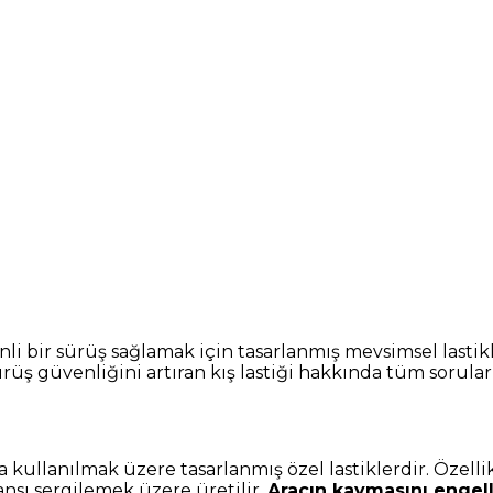
li bir sürüş sağlamak için tasarlanmış mevsimsel lastikle
rüş güvenliğini artıran kış lastiği hakkında tüm sorular
a kullanılmak üzere tasarlanmış özel lastiklerdir. Özellikl
ansı sergilemek üzere üretilir.
Aracın kaymasını engel