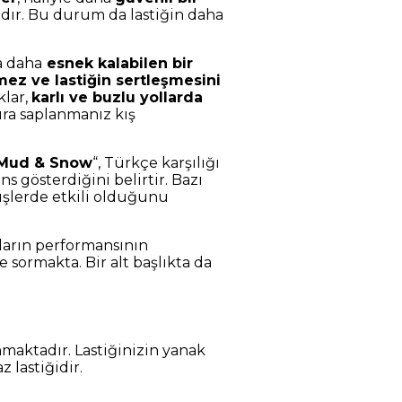
ıdır. Bu durum da lastiğin daha
a daha
esnek kalabilen bir
ez ve lastiğin sertleşmesini
klar,
karlı ve buzlu yollarda
mura saplanmanız kış
Mud & Snow
“, Türkçe karşılığı
ns gösterdiğini belirtir. Bazı
rüşlerde etkili olduğunu
çların performansının
e sormakta. Bir alt başlıkta da
unmaktadır. Lastiğinizin yanak
 lastiğidir.