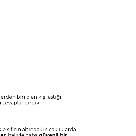
rden biri olan kış lastiği
ı cevaplandırdık.
e sıfırın altındaki sıcaklıklarda
ler
, haliyle daha
güvenli bir