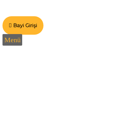
İçeriğe
atla
Kurumsal
Ürünler
Galeri
Bayi Girişi
Menü