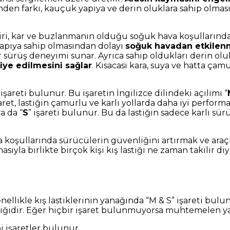
inden farkı, kauçuk yapıya ve derin oluklara sahip olmas
 biri, kar ve buzlanmanın olduğu soğuk hava koşullarınd
apıya sahip olmasından dolayı
soğuk havadan etkilenm
 sürüş deneyimi sunar. Ayrıca sahip oldukları derin olu
iye edilmesini sağlar
. Kısacası kara, suya ve hatta ça
 işareti bulunur. Bu işaretin İngilizce dilindeki açılımı “
şaret, lastiğin çamurlu ve karlı yollarda daha iyi performa
ya da “
S
” işareti bulunur. Bu da lastiğin sadece karlı sü
va koşullarında sürücülerin güvenliğini artırmak ve ara
ıyla birlikte birçok kişi kış lastiği ne zaman takılır diy
 Genellikle kış lastiklerinin yanağında “M & S” işareti bul
astiğidir. Eğer hiçbir işaret bulunmuyorsa muhtemelen yaz
bi işaretler bulunur.