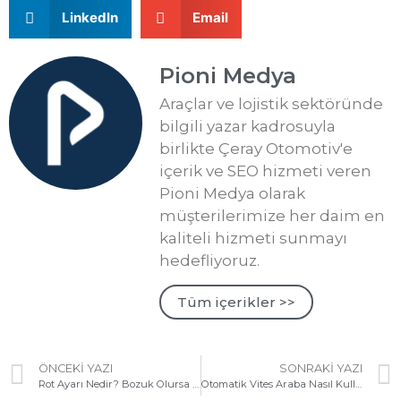
LinkedIn
Email
Pioni Medya
Araçlar ve lojistik sektöründe
bilgili yazar kadrosuyla
birlikte Çeray Otomotiv'e
içerik ve SEO hizmeti veren
Pioni Medya olarak
müşterilerimize her daim en
kaliteli hizmeti sunmayı
hedefliyoruz.
Tüm içerikler >>
ÖNCEKI YAZI
SONRAKI YAZI
Rot Ayarı Nedir? Bozuk Olursa Ne Olur? Rot ve Balans Farkları Nelerdir?
Otomatik Vites Araba Nasıl Kullanılır? Resimli Rehber