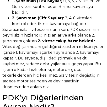
1. Şanzıman (Tek Sayılar):
1, 3, 5, 7. vitesleri ve
Geri vitesi kontrol eder. Birinci kavramaya
bağlıdır.
2. Şanzıman (Çift Sayılar):
2, 4, 6. vitesleri
kontrol eder. İkinci kavramaya bağlıdır.
Siz aracınızla 1. viteste hızlanırken, PDK sisteminin
beyni sizin hızlandığınızı anlar ve arka planda 2.
şanzımanı çoktan
2. vitese takıp hazır bekletir
.
Vites değiştirme anı geldiğinde, sistem milisaniyeler
içinde 1. kavramayı açarken aynı anda 2. kavramayı
kapatır. Bu sayede, dişli değiştirmekle vakit
kaybetmez, sadece debriyajlar arası geçiş yapar. Bu
işlem o kadar hızlı olur ki, motorun gücü
tekerleklerden hiç kesilmez. Siz vitesin değiştiğini
sadece motor sesinden ve devir saatinin
düşmesinden anlarsınız.
PDK’yı Diğerlerinden
Ayıran Nedir?