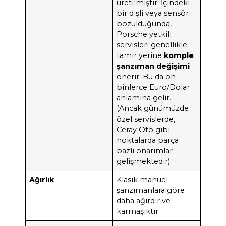
üretilmiştir. İçindeki
bir dişli veya sensör
bozulduğunda,
Porsche yetkili
servisleri genellikle
tamir yerine
komple
şanzıman değişimi
önerir. Bu da on
binlerce Euro/Dolar
anlamına gelir.
(Ancak günümüzde
özel servislerde,
Ceray Oto gibi
noktalarda parça
bazlı onarımlar
gelişmektedir).
Ağırlık
Klasik manuel
şanzımanlara göre
daha ağırdır ve
karmaşıktır.