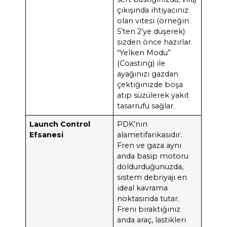
çıkışında ihtiyacınız
olan vitesi (örneğin
5’ten 2’ye düşerek)
sizden önce hazırlar.
“Yelken Modu”
(Coasting) ile
ayağınızı gazdan
çektiğinizde boşa
atıp süzülerek yakıt
tasarrufu sağlar.
Launch Control
PDK’nın
Efsanesi
alametifarikasıdır.
Fren ve gaza aynı
anda basıp motoru
doldurduğunuzda,
sistem debriyajı en
ideal kavrama
noktasında tutar.
Freni bıraktığınız
anda araç, lastikleri