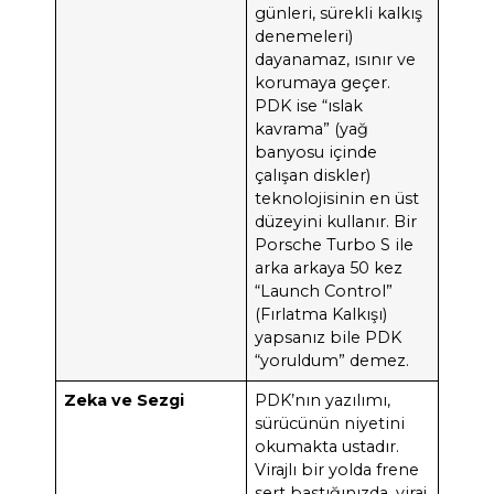
günleri, sürekli kalkış
denemeleri)
dayanamaz, ısınır ve
korumaya geçer.
PDK ise “ıslak
kavrama” (yağ
banyosu içinde
çalışan diskler)
teknolojisinin en üst
düzeyini kullanır. Bir
Porsche Turbo S ile
arka arkaya 50 kez
“Launch Control”
(Fırlatma Kalkışı)
yapsanız bile PDK
“yoruldum” demez.
Zeka ve Sezgi
PDK’nın yazılımı,
sürücünün niyetini
okumakta ustadır.
Virajlı bir yolda frene
sert bastığınızda, viraj