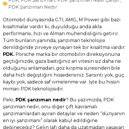
PDK
,
PDK Şanzıman
,
PDK Şanzıman Nasıl Çalışır
,
PDK Şanzıman Nedir
Otomobil dünyasında GTI, AMG, M Power gibi bazı
kısaltmalar vardır ki, duyulduğu anda akla
performansı, hızı ve Alman mühendisliğini getirir.
Tüm bunların yanında, şanzıman teknolojisi
denildiğinde zirveye oynayan tek bir kısaltma vardır:
PDK.
Porsche marka bir otomobilin direksiyonuna
geçtiğinizde, gaza bastığınız an vitesin siz daha ne
olduğunu anlamadan, göz kırpma süresinden bile
daha hızlı değiştiğini hissedersiniz. Sarsıntı yok, güç
kaybı yok, sadece saf ivmelenme var. İşte bu hissin
mimarı PDK teknolojisidir.
Peki,
PDK şanzıman nedir
? Bu yazımızda, PDK
şanzıman nedir, onu diğer çift kavramalı
şanzımanlardan ayıran detaylar ve neden “dünyanın
en iyi şanzımanı” olarak kabul edildiğine
değineceğiz? Gelin lafı daha da uzatmadan yaşayan