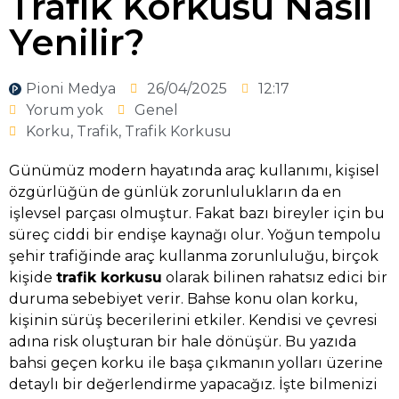
Trafik Korkusu Nasıl
Yenilir?
Pioni Medya
26/04/2025
12:17
Yorum yok
Genel
Korku
,
Trafik
,
Trafik Korkusu
Günümüz modern hayatında araç kullanımı, kişisel
özgürlüğün de günlük zorunlulukların da en
işlevsel parçası olmuştur. Fakat bazı bireyler için bu
süreç ciddi bir endişe kaynağı olur. Yoğun tempolu
şehir trafiğinde araç kullanma zorunluluğu, birçok
kişide
trafik korkusu
olarak bilinen rahatsız edici bir
duruma sebebiyet verir. Bahse konu olan korku,
kişinin sürüş becerilerini etkiler. Kendisi ve çevresi
adına risk oluşturan bir hale dönüşür. Bu yazıda
bahsi geçen korku ile başa çıkmanın yolları üzerine
detaylı bir değerlendirme yapacağız. İşte bilmenizi