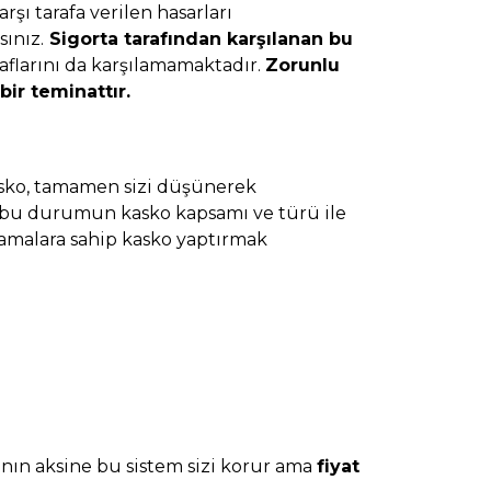
rşı tarafa verilen hasarları
sınız.
Sigorta tarafından karşılanan bu
raflarını da karşılamamaktadır.
Zorunlu
bir teminattır.
Kasko, tamamen sizi düşünerek
ii, bu durumun kasko kapsamı ve türü ile
samalara sahip kasko yaptırmak
anın aksine bu sistem sizi korur ama
fiyat