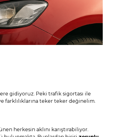
e gidiyoruz. Peki trafik sigortası ile
ve farklılıklarına teker teker değinelim.
ünen herkesin aklını karıştırabiliyor.
türü bulunmakta. Bunlardan birisi
zorunlu