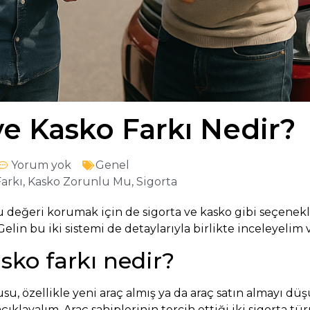
 ve Kasko Farkı Nedir?
Yorum yok
Genel
Farkı
,
Kasko Zorunlu Mu
,
Sigorta
 değeri korumak için de sigorta ve kasko gibi seçenekler
Gelin bu iki sistemi de detaylarıyla birlikte inceleyelim 
asko farkı nedir?
rusu, özellikle yeni araç almış ya da araç satın almayı düş
çıklayalım. Araç sahiplerinin tercih ettiği iki sigorta 