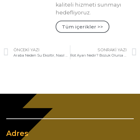
kaliteli hizmeti sunmayı
hedefliyoruz.
Tüm içerikler >>
ÖNCEKI YAZI
SONRAKI YAZI
Araba Neden Su Eksiltir, Nasıl Giderilir?
Rot Ayarı Nedir? Bozuk Olursa Ne Olur? Rot ve Balans Farkları Nelerdir?
Adres