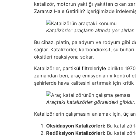
katalizör, motorun yaktığı yakıttan çıkan zar
Zararsız Hale Getirilir?
içeriğimizde irdelemiş
Katalizörler araçların altında yer alırlar.
Bu cihaz, platin, paladyum ve rodyum gibi değ
sağlar. Katalizörler, karbondioksit, su buha
oksitleri reaksiyona sokar.
Katalizörler,
partikül filtreleriyle
birlikte 1970
zamandan beri, araç emisyonlarını kontrol etm
şehirlerde hava kalitesini artırmak için kritik 
Araçtaki katalizörler görseldeki gibidir.
Katalizörlerin çalışmasını anlamak için, üç an
Oksidasyon Katalizörleri:
Bu katalizör
Redüksiyon Katalizörleri:
Bu katalizörl