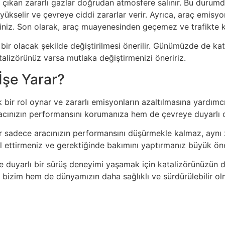
 çıkan zararlı gazlar doğrudan atmosfere salınır. Bu durum
iği yükselir ve çevreye ciddi zararlar verir. Ayrıca, araç emisy
iniz. Son olarak, araç muayenesinden geçemez ve trafikte ku
bir olacak şekilde değiştirilmesi önerilir. Günümüzde de kat
talizörünüz varsa mutlaka değiştirmenizi öneririz.
İşe Yarar?
k bir rol oynar ve zararlı emisyonların azaltılmasına yardımcı 
 aracınızın performansını korumanıza hem de çevreye duyarlı 
zör sadece aracınızın performansını düşürmekle kalmaz, aynı
ol ettirmeniz ve gerektiğinde bakımını yaptırmanız büyük ön
 duyarlı bir sürüş deneyimi yaşamak için katalizörünüzün d
 bizim hem de dünyamızın daha sağlıklı ve sürdürülebilir olm