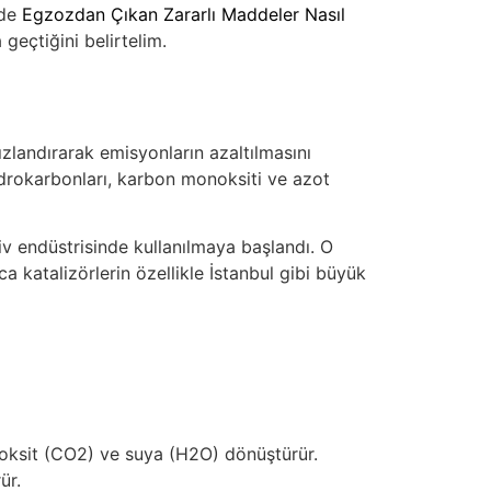
mde
Egzozdan Çıkan Zararlı Maddeler Nasıl
geçtiğini belirtelim.
ızlandırarak emisyonların azaltılmasını
idrokarbonları, karbon monoksiti ve azot
tiv endüstrisinde kullanılmaya başlandı. O
a katalizörlerin özellikle İstanbul gibi büyük
oksit (CO2) ve suya (H2O) dönüştürür.
ür.