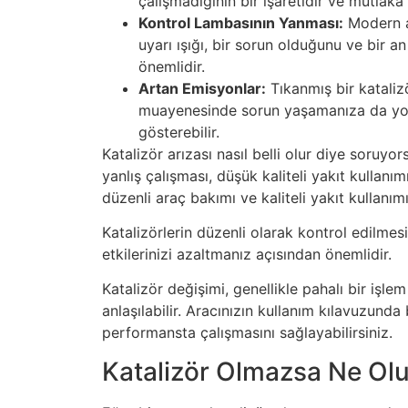
çalışmadığının bir işaretidir ve mutlaka
Kontrol Lambasının Yanması:
Modern ar
uyarı ışığı, bir sorun olduğunu ve bir 
önemlidir.
Artan Emisyonlar:
Tıkanmış bir kataliz
muayenesinde sorun yaşamanıza da yol a
gösterebilir.
Katalizör arızası nasıl belli olur diye soruy
yanlış çalışması, düşük kaliteli yakıt kullanı
düzenli araç bakımı ve kaliteli yakıt kullanı
Katalizörlerin düzenli olarak kontrol edilme
etkilerinizi azaltmanız açısından önemlidir.
Katalizör değişimi, genellikle pahalı bir iş
anlaşılabilir. Aracınızın kullanım kılavuzund
performansta çalışmasını sağlayabilirsiniz.
Katalizör Olmazsa Ne Ol