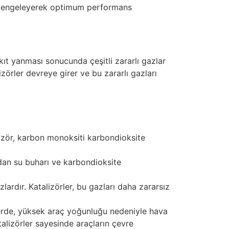
ı dengeleyerek optimum performans
kıt yanması sonucunda çeşitli zararlı gazlar
lizörler devreye girer ve bu zararlı gazları
izör, karbon monoksiti karbondioksite
an su buharı ve karbondioksite
ardır. Katalizörler, bu gazları daha zararsız
irlerde, yüksek araç yoğunluğu nedeniyle hava
atalizörler sayesinde araçların çevre