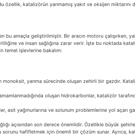
u özellik, katalizörün yanmamış yakıt ve oksijen miktarın
 bu amaçla geliştirilmiştir. Bir aracın motoru çalışırken, ya
rliliğine ve insan sağlığına zarar verir. İşte bu noktada kata
rin temel işlevlerine bakalım:
monoksit, yanma sürecinde oluşan zehirli bir gazdır. Katal
mamlanmadığında oluşan hidrokarbonlar, katalizör tarafınd
er, asit yağmurlarına ve solunum problemlerine yol açan gazl
 sağlığı açısından son derece önemlidir. Özellikle büyük şeh
r, bu sorunu hafifletmek için önemli bir çözüm sunar. Ayrıca, k