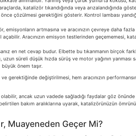
 dikkate alınmalıdır. Yanmış veya çürük yumurta kokusu, kata
açlarda, katalizör tıkandığında veya arızalandığında göste
an önce çözülmesi gerektiğini gösterir. Kontrol lambası yand
ör, emisyonların artmasına ve aracınızın çevreye daha fazl
çabilir. Aracınızın emisyon testlerinden geçememesi, katali
orsanız en net cevap budur. Elbette bu tıkanmanın birçok fark
mı, uzun süreli düşük hızda sürüş ve motor yağının yanması say
mı büyük önem taşır.
si ve gerektiğinde değiştirilmesi, hem aracınızın performan
lem olabilir, ancak uzun vadede sağladığı faydalar göz önünd
a belirtilen bakım aralıklarına uyarak, katalizörünüzün ömrün
ur, Muayeneden Geçer Mi?