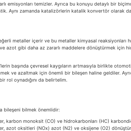
arlı emisyonları temizler. Ayrıca bu konuyu detaylı bir biçi
tik. Aynı zamanda katalizörlerin katalik konvertör olarak da 
erli metaller içerir ve bu metaller kimyasal reaksiyonları h
rı ve azot gibi daha az zararlı maddelere dönüştürmek için h
’lerin başında çevresel kaygıların artmasıyla birlikte otomo
ek ve azaltmak için önemli bir bileşen haline geldiler. Ayrıc
bir rol oynadığını da belirtelim.
a bileşeni bilmek önemlidir:
ler, karbon monoksit (CO) ve hidrokarbonları (HC) karbondi
er, azot oksitleri (NOx) azot (N2) ve oksijene (O2) dönüştür