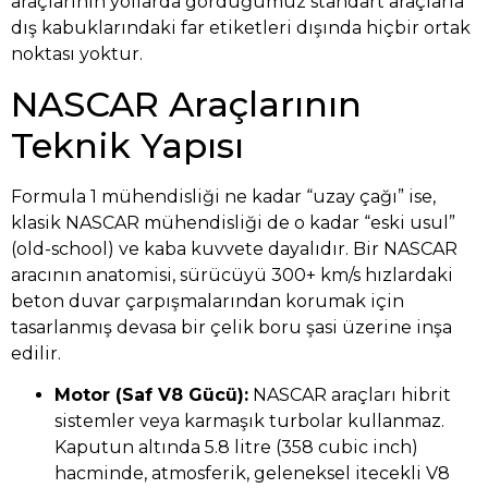
araçlarının yollarda gördüğümüz standart araçlarla
dış kabuklarındaki far etiketleri dışında hiçbir ortak
noktası yoktur.
NASCAR Araçlarının
Teknik Yapısı
Formula 1 mühendisliği ne kadar “uzay çağı” ise,
klasik NASCAR mühendisliği de o kadar “eski usul”
(old-school) ve kaba kuvvete dayalıdır. Bir NASCAR
aracının anatomisi, sürücüyü 300+ km/s hızlardaki
beton duvar çarpışmalarından korumak için
tasarlanmış devasa bir çelik boru şasi üzerine inşa
edilir.
Motor (Saf V8 Gücü):
NASCAR araçları hibrit
sistemler veya karmaşık turbolar kullanmaz.
Kaputun altında 5.8 litre (358 cubic inch)
hacminde, atmosferik, geleneksel itecekli V8