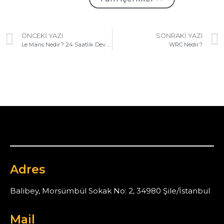
ÖNCEKI YAZI
SONRAKI YAZI
Le Mans Nedir? 24 Saatlik Dev Yarış!
WRC Nedir?
Adres
Balibey, Morsümbül Sokak No: 2, 34980 Şile/İstanbul
Mail