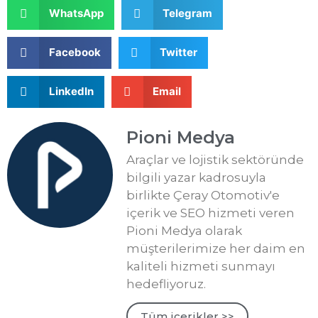
WhatsApp
Telegram
Facebook
Twitter
LinkedIn
Email
Pioni Medya
Araçlar ve lojistik sektöründe
bilgili yazar kadrosuyla
birlikte Çeray Otomotiv'e
içerik ve SEO hizmeti veren
Pioni Medya olarak
müşterilerimize her daim en
kaliteli hizmeti sunmayı
hedefliyoruz.
Tüm içerikler >>