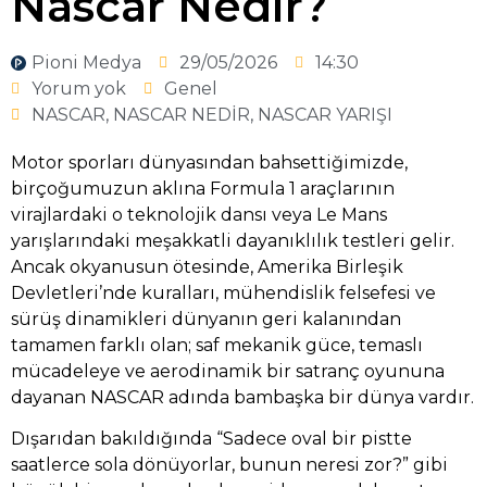
Nascar Nedir?
Pioni Medya
29/05/2026
14:30
Yorum yok
Genel
NASCAR
,
NASCAR NEDİR
,
NASCAR YARIŞI
Motor sporları dünyasından bahsettiğimizde,
birçoğumuzun aklına Formula 1 araçlarının
virajlardaki o teknolojik dansı veya Le Mans
yarışlarındaki meşakkatli dayanıklılık testleri gelir.
Ancak okyanusun ötesinde, Amerika Birleşik
Devletleri’nde kuralları, mühendislik felsefesi ve
sürüş dinamikleri dünyanın geri kalanından
tamamen farklı olan; saf mekanik güce, temaslı
mücadeleye ve aerodinamik bir satranç oyununa
dayanan NASCAR adında bambaşka bir dünya vardır.
Dışarıdan bakıldığında “Sadece oval bir pistte
saatlerce sola dönüyorlar, bunun neresi zor?” gibi