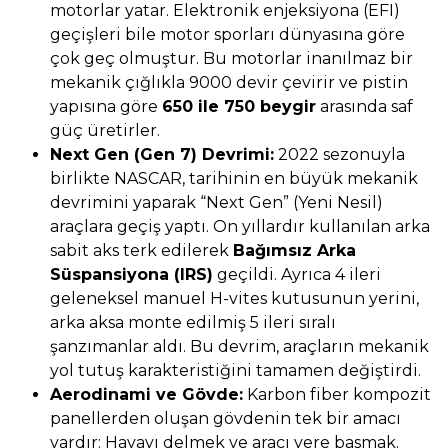
motorlar yatar. Elektronik enjeksiyona (EFI)
geçişleri bile motor sporları dünyasına göre
çok geç olmuştur. Bu motorlar inanılmaz bir
mekanik çığlıkla 9000 devir çevirir ve pistin
yapısına göre
650 ile 750 beygir
arasında saf
güç üretirler.
Next Gen (Gen 7) Devrimi:
2022 sezonuyla
birlikte NASCAR, tarihinin en büyük mekanik
devrimini yaparak “Next Gen” (Yeni Nesil)
araçlara geçiş yaptı. On yıllardır kullanılan arka
sabit aks terk edilerek
Bağımsız Arka
Süspansiyona (IRS)
geçildi. Ayrıca 4 ileri
geleneksel manuel H-vites kutusunun yerini,
arka aksa monte edilmiş 5 ileri sıralı
şanzımanlar aldı. Bu devrim, araçların mekanik
yol tutuş karakteristiğini tamamen değiştirdi.
Aerodinami ve Gövde:
Karbon fiber kompozit
panellerden oluşan gövdenin tek bir amacı
vardır: Havayı delmek ve aracı yere basmak.