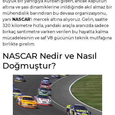
büyük bir yanılgıya kurban giden, ancak kaputun
altına ve şasi dinamiklerine inildiğinde akıl almaz bir
mühendislik barındıran bu devasa organizasyonu,
yani
NASCAR
‘ı mercek altına alıyoruz. Gelin, saatte
320 kilometre hızla, yandaki araçla aranızda sadece
birkaç santimetre varken verilen bu hayatta kalma
mücadelesinin ve saf V8 gücünün teknik mutfağına
birlikte girelim.
NASCAR Nedir ve Nasıl
Doğmuştur?