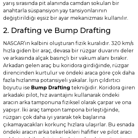
yarış sırasında pit alanında camdan sokulan bir
anahtarla süspansiyon yay tansiyonlarının
değiştirildiği eşsiz bir ayar mekanizması kullanılır.
2. Drafting ve Bump Drafting
NASCAR’ın kalbini oluşturan fizik kuralıdır. 320 km/s
hızla giden bir araç, devasa bir rüzgar duvarını deler
ve arkasında alçak basınçlı bir vakum alanı bırakır.
Arkadan gelen araç bu koridora girdiğinde, rüzgar
direncinden kurtulur ve öndeki araca göre çok daha
fazla hızlanma potansiyeli yakalar. İşin çıldırtıcı
boyutu ise
Bump Drafting
tekniğidir. Koridora giren
arkadaki pilot, hız avantajını kullanarak öndeki
aracın arka tamponuna fiziksel olarak çarpar ve ona
yapışır. İki araç tampon tampona birleştiğinde,
rüzgarı çok daha iyi yararak tek başlarına
çıkamayacakları korkunç hızlara ulaşırlar. Bu esnada
öndeki aracın arka tekerlekleri hafifler ve pilot aracı