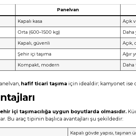
Panelvan
Kapalı kasa
Açık v
Orta (600–1500 kg)
Daha 
Kapalı, güvenli
Açık, 
Şehir içi taşıma
Ağır 
Kompakt, modern
Daha t
anelvan,
hafif ticari taşıma
için idealdir; kamyonet ise da
tajları
ehir içi taşımacılığa uygun boyutlarda olmasıdır.
Küç
ar. Bu araç tipinin başlıca avantajları şu şekildedir:
Kapalı gövde yapısı, taşınan ü