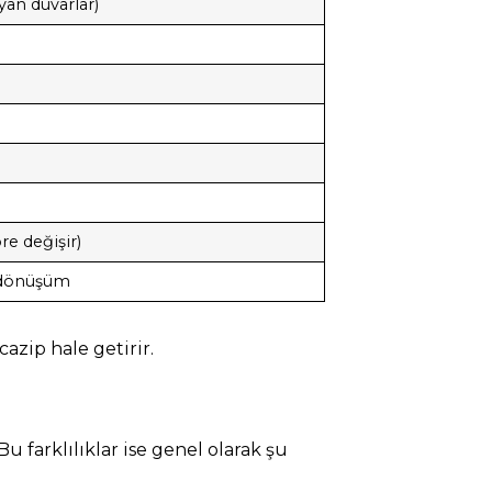
yan duvarlar)
)
e değişir)
el dönüşüm
cazip hale getirir.
Bu farklılıklar ise genel olarak şu