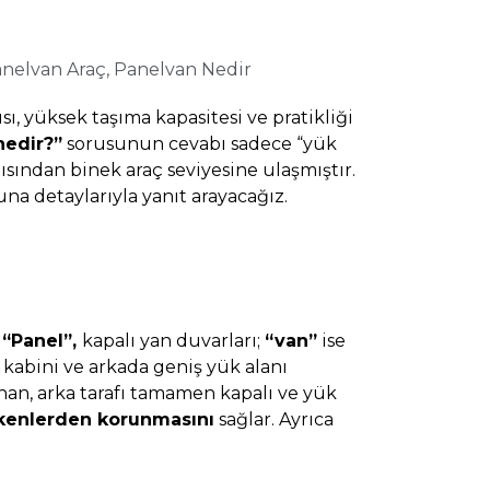
nelvan Araç
,
Panelvan Nedir
sı, yüksek taşıma kapasitesi ve pratikliği
nedir?”
sorusunun cevabı sadece “yük
ından binek araç seviyesine ulaşmıştır.
na detaylarıyla yanıt arayacağız.
.
“Panel”,
kapalı yan duvarları;
“van”
ise
 kabini ve arkada geniş yük alanı
unan, arka tarafı tamamen kapalı ve yük
tkenlerden korunmasını
sağlar. Ayrıca