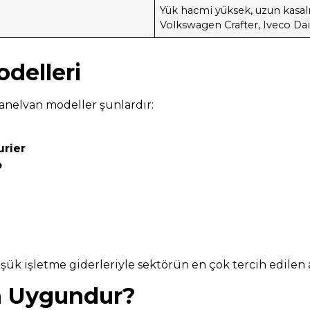
Yük hacmi yüksek, uzun kasalı
Volkswagen Crafter, Iveco Dai
delleri
anelvan modeller şunlardır:
urier
o
k işletme giderleriyle sektörün en çok tercih edilen a
in Uygundur?