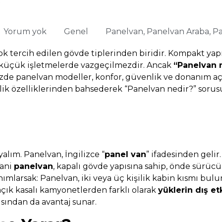
?
Yorum yok
Genel
Panelvan
,
Panelvan Araba
,
Pa
çok tercih edilen gövde tiplerinden biridir. Kompakt yapı
e küçük işletmelerde vazgeçilmezdir. Ancak
“Panelvan 
de panelvan modeller, konfor, güvenlik ve donanım açıs
ik özelliklerinden bahsederek “Panelvan nedir?” sorusu
alım. Panelvan, İngilizce “
panel van
” ifadesinden gelir
Yani
panelvan
, kapalı gövde yapısına sahip, önde sürücü
nımlarsak: Panelvan, iki veya üç kişilik kabin kısmı bul
 açık kasalı kamyonetlerden farklı olarak
yüklerin dış e
ısından da avantaj sunar.