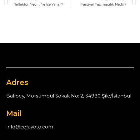
Reflektör Nedir, Ne İşe Yarar?
Parsiyel Taşımacılık Nedir?
Adres
Balibey, Morsümbül Sokak No: 2, 34980 Şile/İstanbul
Mail
info@cerayoto.com