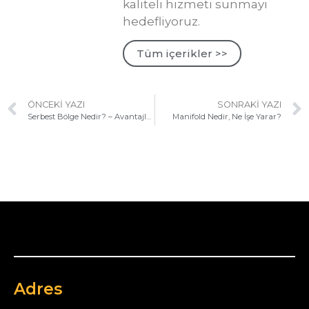
kaliteli hizmeti sunmayı
hedefliyoruz.
Tüm içerikler >>
ÖNCEKI YAZI
SONRAKI YAZI
Serbest Bölge Nedir? – Avantajları ve Dezavantajları
Manifold Nedir, Ne İşe Yarar?
Adres