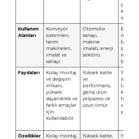
çalışma
kapasite
sağlar.
Kullanım
Konveyör
Otomotiv
Endüstr
Alanları
sistemleri,
sanayi,
makinel
tarım
makine
taşıma
makineleri,
imalatı, enerji
sistemle
imalat ve
sektörü.
rüzgar
sanayi.
türbinle
Faydaları
Kolay montaj
Yüksek kalite
Yüksek
ve değişim
ve
radyal y
imkanı,
performans,
taşıma
yüksek
geniş ürün
kapasite
dayanıklılık ve
yelpazesi ve
hızlı ça
farklı amaçlar
uzun ömür.
ve ayrıla
için
yapı
kullanılabilir.
Özellikler
Kolay montaj,
Yüksek kalite,
Yüksek