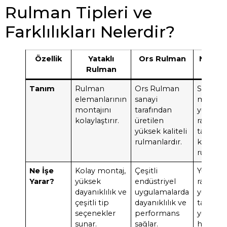
Rulman Tipleri ve
Farklılıkları Nelerdir?
Özellik
Yataklı
Ors Rulman
NU Ru
Rulman
Tanım
Rulman
Ors Rulman
Silindiri
elemanlarının
sanayi
makaralı
montajını
tarafından
yüksek
kolaylaştırır.
üretilen
radyal y
yüksek kaliteli
taşıma
rulmanlardır.
kapasite
rulmanla
Ne İşe
Kolay montaj,
Çeşitli
Yüksek
Yarar?
yüksek
endüstriyel
radyal
dayanıklılık ve
uygulamalarda
yükleri
çeşitli tip
dayanıklılık ve
taşıma 
seçenekler
performans
yüksek
sunar.
sağlar.
hızlarda