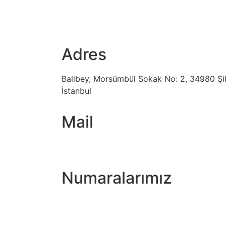
Adres
Balibey, Morsümbül Sokak No: 2, 34980 Şi
İstanbul
Mail
info@cerayoto.com
Numaralarımız
+90 (216) 312 12 17
+90 (216) 312 21 66