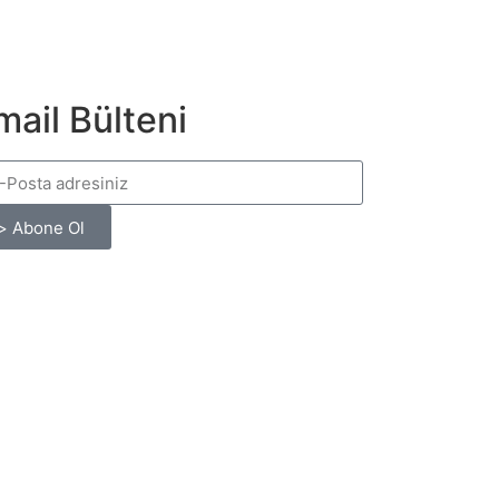
mail Bülteni
> Abone Ol