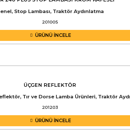
enel
,
Stop Lambası
,
Traktör Aydınlatma
201005
ÜRÜNÜ İNCELE
ÜÇGEN REFLEKTÖR
eflektör
,
Tır ve Dorse Lamba Ürünleri
,
Traktör Ayd
201203
ÜRÜNÜ İNCELE