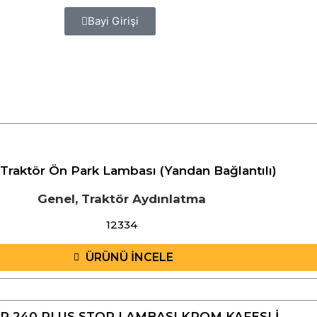
Bayi Girişi
Traktör Ön Park Lambası (Yandan Bağlantılı)
Genel
,
Traktör Aydınlatma
12334
ÜRÜNÜ İNCELE
R 240 PLUS STOP LAMBASI KROM KAFESLİ