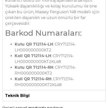
kullanıcı dostu bir montaj aşamasına sahiptir.
Yüksek dayanıklılığı ve kolay kurulumu ile öne
çıkan bu ürün, Massey Ferguson 148 modeli için
üretilen dayanıklı ve uzun ömürlü bir far
çerçevesidir.
Barkod Numaraları:
Kutu QR 712114-LH
: CRY712114-
LH000000000KT2
Koli QR 712114-LH
: CRY712114-
LH000000000KT2KL48
Kutu QR 712114-RH
: CRY712114-
RH000000000KT2
Koli QR 712114-RH
: CRY712114-
RH000000000KT2KL48
Teknik Bilgi
Ürünü sosyal medyada paylaşın