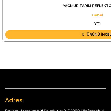
YAĞMUR TARIM REFLEKTÖR
Genel
YT1
ÜRÜNÜ İNCE
Adres
Balibey, Morsümbül Sokak No: 2, 34980 Şile/İstanbul