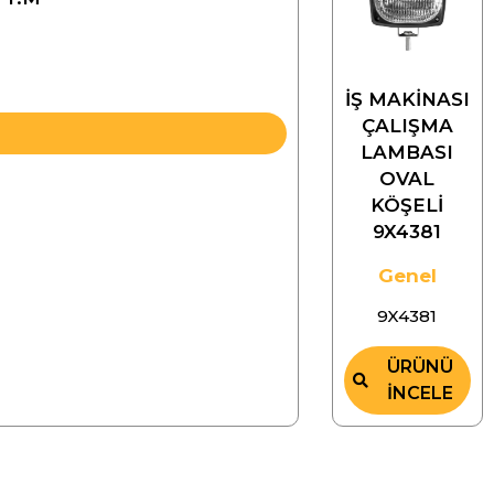
İŞ MAKİNASI
ÇALIŞMA
LAMBASI
OVAL
KÖŞELİ
9X4381
Genel
9X4381
ÜRÜNÜ
İNCELE