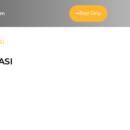
Bayi Girişi
şim
SI
ASI