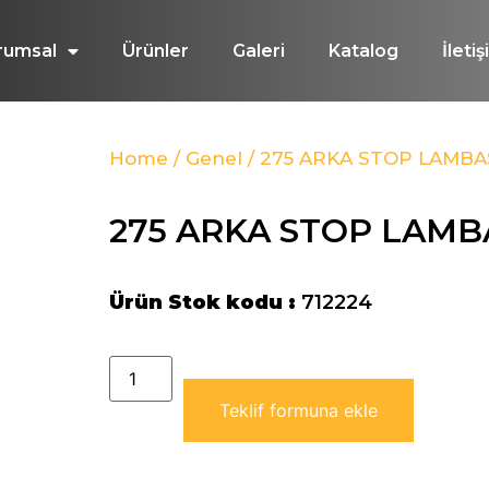
rumsal
Ürünler
Galeri
Katalog
İleti
Home
/
Genel
/ 275 ARKA STOP LAMBA
275 ARKA STOP LAMB
Ürün Stok kodu :
712224
Teklif formuna ekle