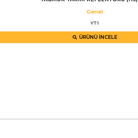
Genel
YT1
ÜRÜNÜ İNCELE