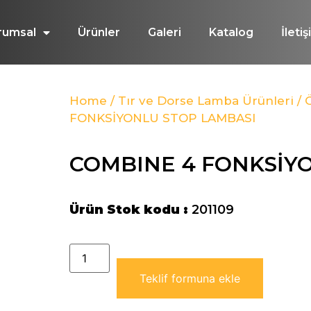
rumsal
Ürünler
Galeri
Katalog
İleti
Home
/
Tır ve Dorse Lamba Ürünleri
/
FONKSİYONLU STOP LAMBASI
COMBINE 4 FONKSİY
Ürün Stok kodu :
201109
Teklif formuna ekle