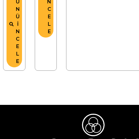
Ü
N
N
C
Ü
E
İ
L
N
E
C
E
L
E