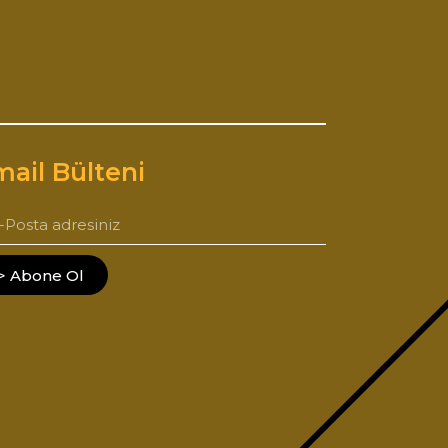
ail Bülteni
> Abone Ol