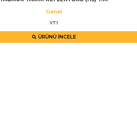
Genel
YT1
ÜRÜNÜ İNCELE