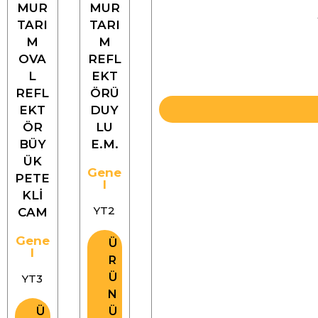
MUR
MUR
TARI
TARI
M
M
OVA
REFL
L
EKT
REFL
ÖRÜ
EKT
DUY
ÖR
LU
BÜY
E.M.
ÜK
Gene
PETE
l
KLİ
YT2
CAM
Gene
Ü
l
R
Ü
YT3
N
Ü
Ü