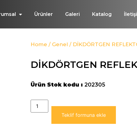
rumsal
Ürünler
Galeri
Katalog
İleti
Home
/
Genel
/ DİKDÖRTGEN REFLEKT
DİKDÖRTGEN REFLE
Ürün Stok kodu :
202305
Teklif formuna ekle