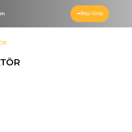
Bayi Girişi
şim
ÖR
KTÖR