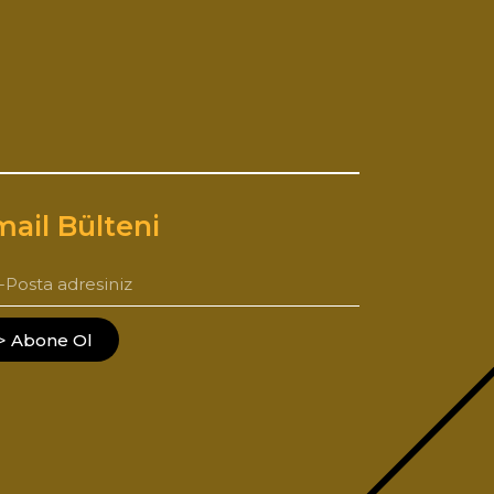
ail Bülteni
> Abone Ol