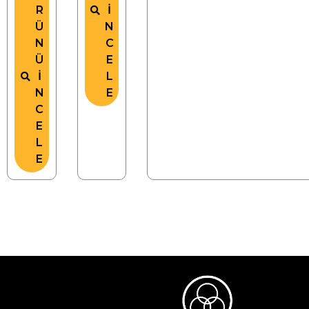
R
İ
Ü
N
N
C
Ü
E
İ
L
N
E
C
E
L
E