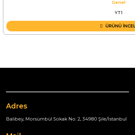
Genel
YT1
ÜRÜNÜ İNCE
Adres
Balibey, Morsümbül Sokak No: 2, 34980 Şile/İstanbul