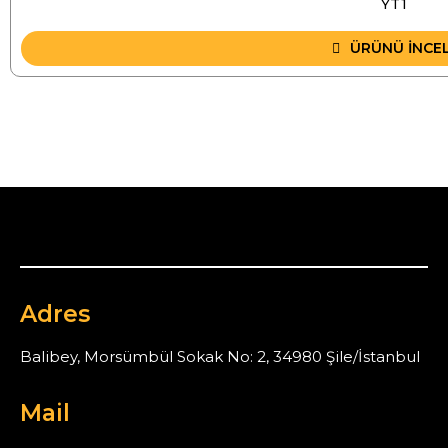
YT1
ÜRÜNÜ İNCE
Adres
Balibey, Morsümbül Sokak No: 2, 34980 Şile/İstanbul
Mail