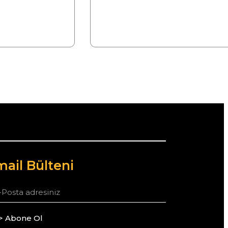
ail Bülteni
> Abone Ol