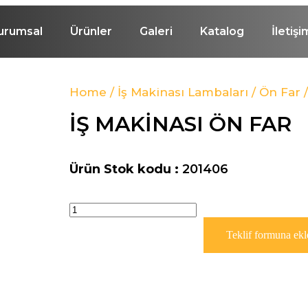
urumsal
Ürünler
Galeri
Katalog
İletişi
Home
/
İş Makinası Lambaları
/
Ön Far
/
İŞ MAKİNASI ÖN FAR
Ürün Stok kodu :
201406
Teklif formuna ekl