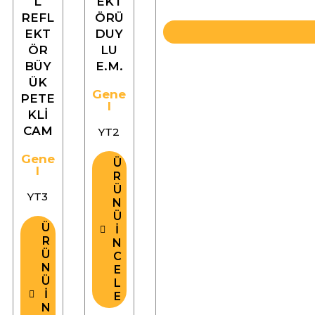
L
EKT
REFL
ÖRÜ
EKT
DUY
ÖR
LU
BÜY
E.M.
ÜK
Gene
PETE
l
KLİ
CAM
YT2
Gene
Ü
l
R
Ü
YT3
N
Ü
Ü
İ
R
N
Ü
C
N
E
Ü
L
İ
E
N