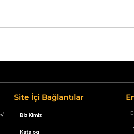
Site İçi Bağlantılar
Em
e/
Biz Kimiz
Katalog