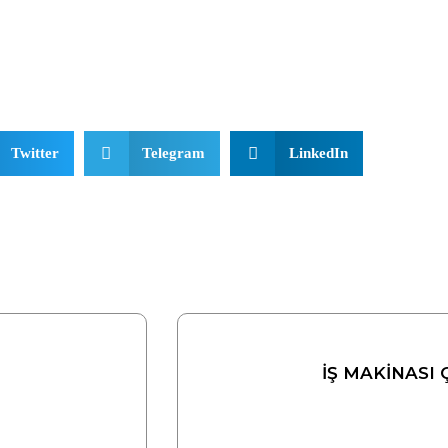
Twitter
Telegram
LinkedIn
İŞ MAKİNASI 