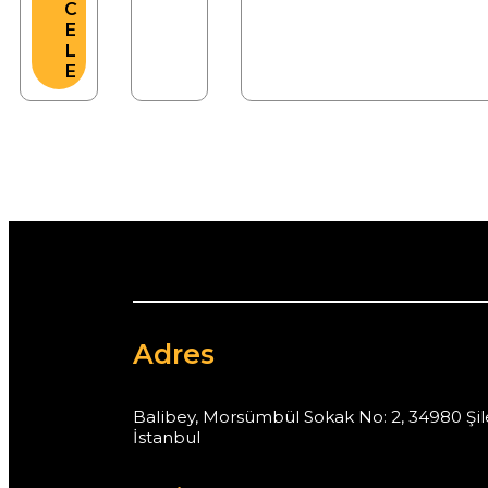
C
E
L
E
Adres
Balibey, Morsümbül Sokak No: 2, 34980 Şil
İstanbul