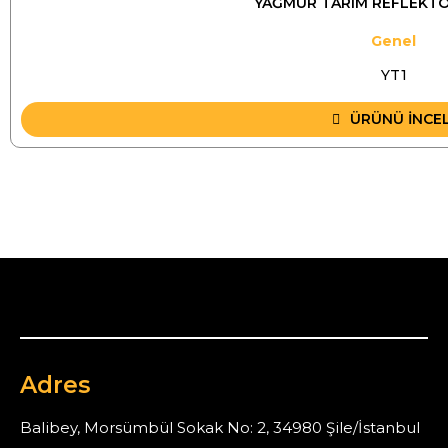
YAĞMUR TARIM REFLEKTÖR
Genel
YT1
ÜRÜNÜ İNCE
Adres
Balibey, Morsümbül Sokak No: 2, 34980 Şile/İstanbul