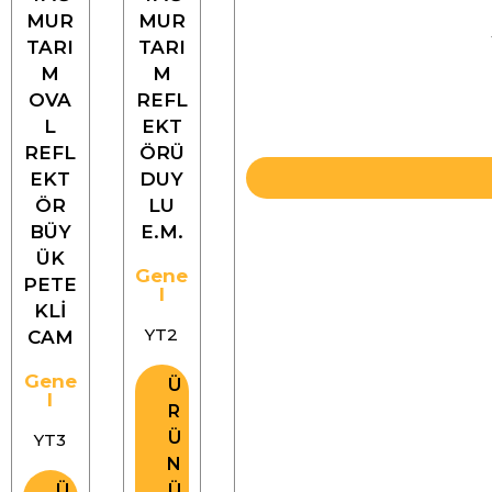
MUR
MUR
TARI
TARI
M
M
OVA
REFL
L
EKT
REFL
ÖRÜ
EKT
DUY
ÖR
LU
BÜY
E.M.
ÜK
Gene
PETE
l
KLİ
YT2
CAM
Gene
Ü
l
R
Ü
YT3
N
Ü
Ü