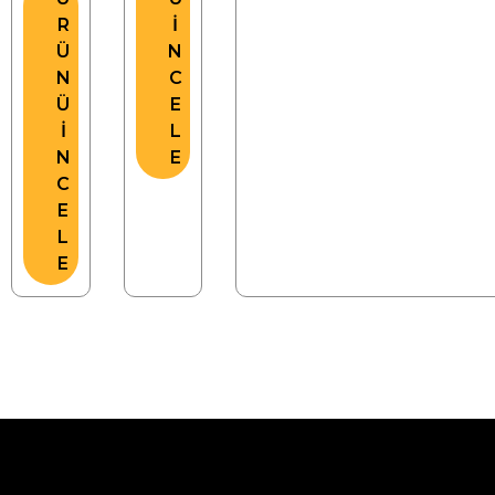
R
İ
Ü
N
N
C
Ü
E
İ
L
N
E
C
E
L
E