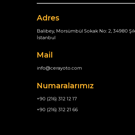
Adres
Balibey, Morsümbül Sokak No: 2, 34980 Şil
İstanbul
Mail
info@cerayoto.com
Numaralarımız
+90 (216) 312 12 17
+90 (216) 312 21 66