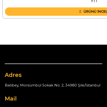
YT1
ÜRÜNÜ İNCE
Adres
Balibey, Morsümbül Sokak No: 2, 34980 Şile/İstanbul
Mail