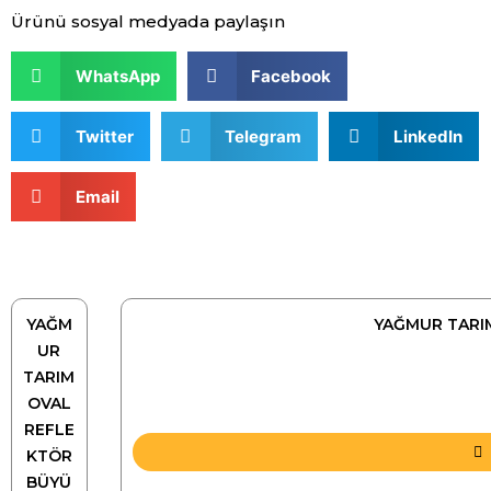
Ürünü sosyal medyada paylaşın
WhatsApp
Facebook
Twitter
Telegram
LinkedIn
Email
YAĞM
YAĞMUR TARI
UR
TARIM
OVAL
REFLE
KTÖR
BÜYÜ