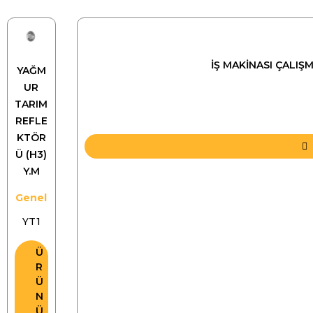
İŞ MAKİNASI ÇALIŞ
YAĞM
UR
TARIM
REFLE
KTÖR
Ü (H3)
Y.M
Genel
YT1
Ü
R
Ü
N
Ü