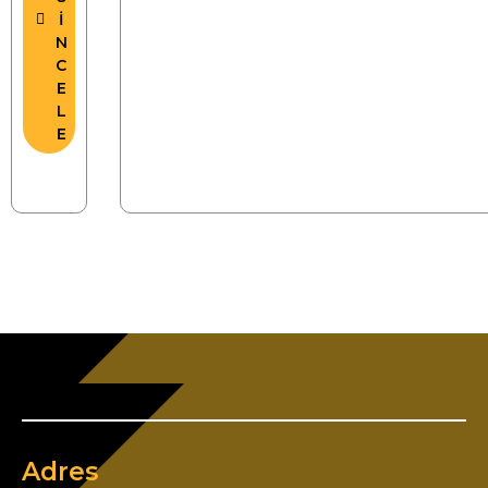
İ
N
C
E
L
E
Adres