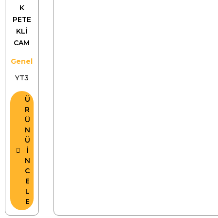
K
PETE
KLİ
CAM
Genel
YT3
Ü
R
Ü
N
Ü
İ
N
C
E
L
E