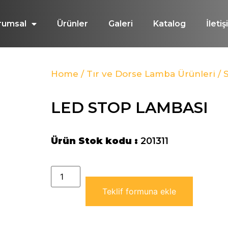
rumsal
Ürünler
Galeri
Katalog
İleti
Home
/
Tır ve Dorse Lamba Ürünleri
/
LED STOP LAMBASI
Ürün Stok kodu :
201311
Teklif formuna ekle