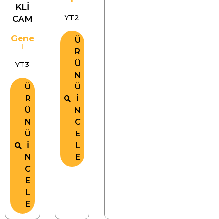
KLİ
YT2
CAM
Gene
Ü
l
R
Ü
YT3
N
Ü
Ü
R
İ
Ü
N
N
C
Ü
E
İ
L
N
E
C
E
L
E