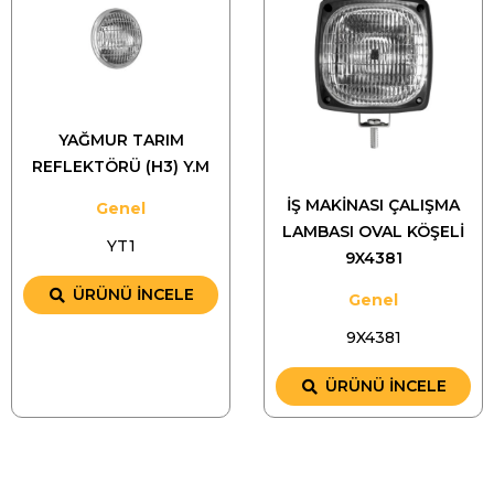
YAĞMUR TARIM
REFLEKTÖRÜ (H3) Y.M
İŞ MAKİNASI ÇALIŞMA
Genel
LAMBASI OVAL KÖŞELİ
YT1
9X4381
ÜRÜNÜ İNCELE
Genel
9X4381
ÜRÜNÜ İNCELE