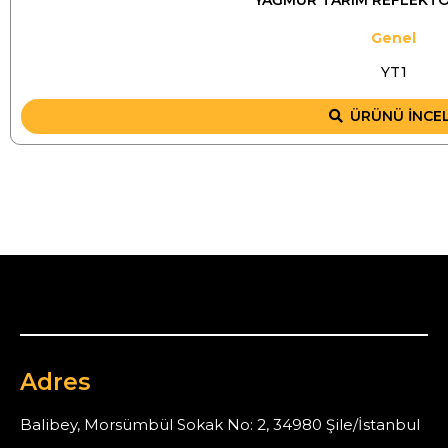
Genel
YT1
ÜRÜNÜ İNCE
Adres
Balibey, Morsümbül Sokak No: 2, 34980 Şile/İstanbul