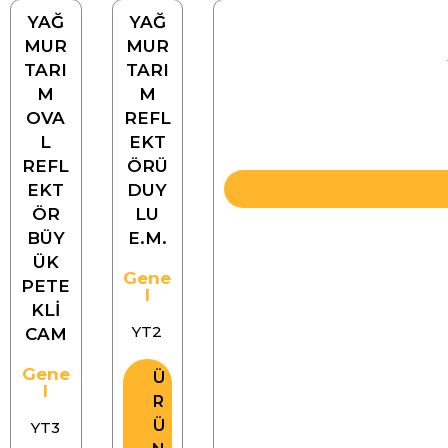
YAĞ
YAĞ
MUR
MUR
TARI
TARI
M
M
OVA
REFL
L
EKT
REFL
ÖRÜ
EKT
DUY
ÖR
LU
BÜY
E.M.
ÜK
Gene
PETE
l
KLİ
YT2
CAM
Gene
Ü
l
R
Ü
YT3