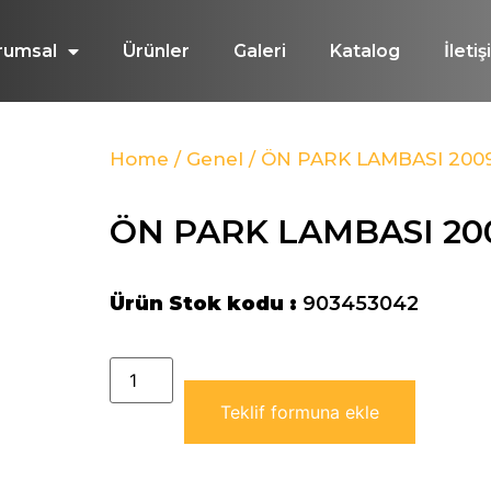
rumsal
Ürünler
Galeri
Katalog
İleti
Home
/
Genel
/ ÖN PARK LAMBASI 200
ÖN PARK LAMBASI 2
Ürün Stok kodu :
903453042
Teklif formuna ekle