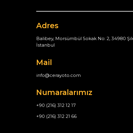
Adres
Balibey, Morsümbül Sokak No: 2, 34980 Şil
İstanbul
Mail
info@cerayoto.com
Numaralarımız
+90 (216) 312 12 17
+90 (216) 312 21 66