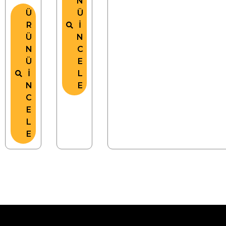
N
Ü
Ü
R
İ
Ü
N
N
C
Ü
E
İ
L
N
E
C
E
L
E