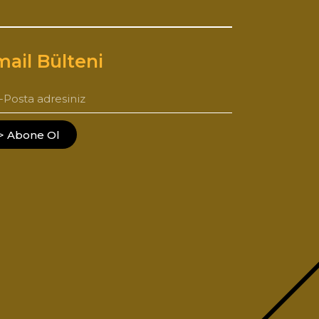
ail Bülteni
> Abone Ol