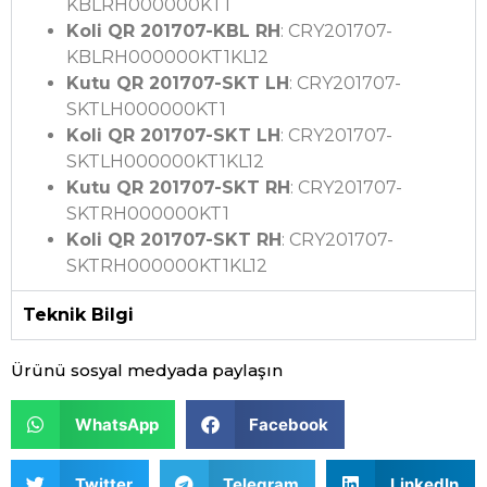
KBLRH000000KT1
Koli QR 201707-KBL RH
: CRY201707-
KBLRH000000KT1KL12
Kutu QR 201707-SKT LH
: CRY201707-
SKTLH000000KT1
Koli QR 201707-SKT LH
: CRY201707-
SKTLH000000KT1KL12
Kutu QR 201707-SKT RH
: CRY201707-
SKTRH000000KT1
Koli QR 201707-SKT RH
: CRY201707-
SKTRH000000KT1KL12
Teknik Bilgi
Ürünü sosyal medyada paylaşın
WhatsApp
Facebook
Twitter
Telegram
LinkedIn