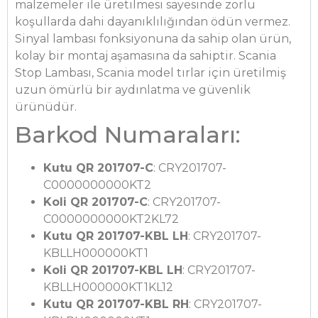
malzemeler ile üretilmesi sayesinde zorlu
koşullarda dahi dayanıklılığından ödün vermez.
Sinyal lambası fonksiyonuna da sahip olan ürün,
kolay bir montaj aşamasına da sahiptir. Scania
Stop Lambası, Scania model tırlar için üretilmiş
uzun ömürlü bir aydınlatma ve güvenlik
ürünüdür.
Barkod Numaraları:
Kutu QR 201707-C
: CRY201707-
C0000000000KT2
Koli QR 201707-C
: CRY201707-
C0000000000KT2KL72
Kutu QR 201707-KBL LH
: CRY201707-
KBLLH000000KT1
Koli QR 201707-KBL LH
: CRY201707-
KBLLH000000KT1KL12
Kutu QR 201707-KBL RH
: CRY201707-