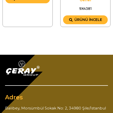
Genel
9X4381
ÜRÜNÜ İNCELE
Adres
Balibey, Morsümbül Sokak No: 2, 34980 Şile/İstanbul