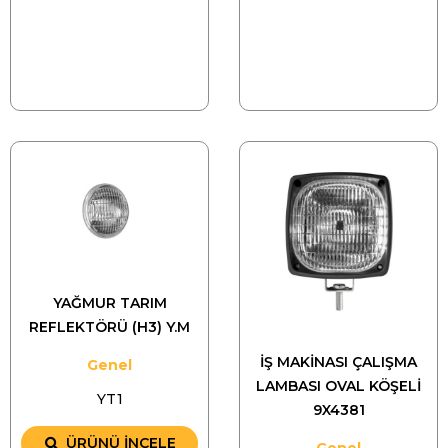
YAĞMUR TARIM
REFLEKTÖRÜ (H3) Y.M
İŞ MAKİNASI ÇALIŞMA
Genel
LAMBASI OVAL KÖŞELİ
YT1
9X4381
ÜRÜNÜ İNCELE