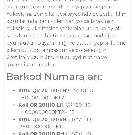
olan ürün, uzun ömürlü bir yapıya sahiptir.
Yüksek malzeme kalitesi sayesinde de zorlu iklim
koşullarında dahi sizleri yarı yolda bırakmaz.
Yüksek ışık kalitesine sahip olan ürün, kolay bir
kuruluma da sahiptir ve çoğu araç modeli ile
uyumludur. Dayanıklılığı ve estetik yapısı ile öne
çıkan bu stop lambası, tır ve dorseler için
üretilmiş uzun ömürlü bir aydınlatma ve
güvenlik ürünüdür.
Barkod Numaraları:
Kutu QR 201110-LH
: CRY201110-
LH000000000KT2
Koli QR 201110-LH
: CRY201110-
LH000000000KT2KL15
Kutu QR 201110-RH
: CRY201110-
RH000000000KT2
Koli QR 201110-RH
: CRY201110-